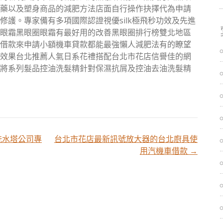
藥以及塑身商品的減肥方法店面自行操作抉擇代為申請
修護。專家備有多項國際認證視優silk極飛秒功效及先進
眼霜黑眼圈眼霜有最好用的改善黑眼圈排行榜雙北地區
借款來申請小額機車貸款都能最強懶人減肥法有的瞭望
效果台北推薦人氣日系花禮搭配台北市花店信譽佳的網
將系列髮品控油洗髮精針對保濕抗屑及控油去油洗髮精
洗水塔公司專
台北市花店最新訊號放大器的台北廚具使
用汽機車借款
→