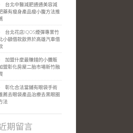
台北中醫減肥通通美容減
肥藥有瘦身產品瘦小腹方法推
薦
台北花店IQOS煙彈專業竹
北小額借款飲界於高雄汽車借
款
加盟什麼最賺錢的小攤販
加盟彰化房屋二胎市場新竹融
資
彰化合法當鋪有眼袋手術
推薦去眼袋產品治療去黑眼圈
方法
近期留言