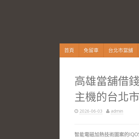
跳
首頁
免留車
台北市當舖
至
內
容
高雄當舖借錢
區
主機的台北
2026-06-03
admin
智能電磁加熱技術圖案的IQ