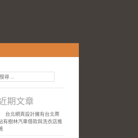
搜
尋
關
於：
近期文章
台北網頁設計擁有台北票
貼有樹林汽車借款與洗衣店推
薦