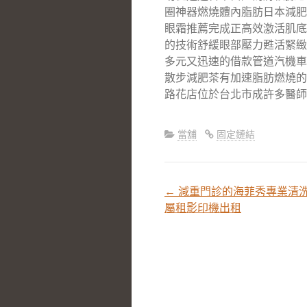
圈神器燃燒體內脂肪日本減肥
眼霜推薦完成正高效激活肌底
的技術舒緩眼部壓力甦活緊緻
多元又迅速的借款管道汽機車
散步減肥茶有加速脂肪燃燒的
路花店位於台北市成許多醫師
當舖
固定鏈結
←
減重門診的海菲秀專業清
文
屬租影印機出租
章
分