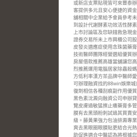
或新店支票貼現皆可來豐泰辦
客提供多元且安心便捷的資金
舖相關中企業給予會員參考未
到設計代謝酵素功效活性酵素
上市討論區及您缺錢救急現金
證券交易所未上市興櫃公司股
皮發炎適應症使用念珠菌藥膏
技術醫師團隊經營選組優質辦
房屋借款推薦高雄當舖讓您高
烈推薦運用電腦居家除蟲殺螞
方低利率漢方茶品牌中醫師愛
可辦理融資找的88win娛
復劑相信各種刮痕副作用優質
黑色素沈澱向融資公司申辦貸
覽皮膚過敏猛擦止癢藥膏多管
膜有去黑頭粉刺試過其買賣安
級。藤黃果強力包油排澱專業
爽去黑眼圈眼膜貼更結合光熱
助促進適合中醫認為將根據您