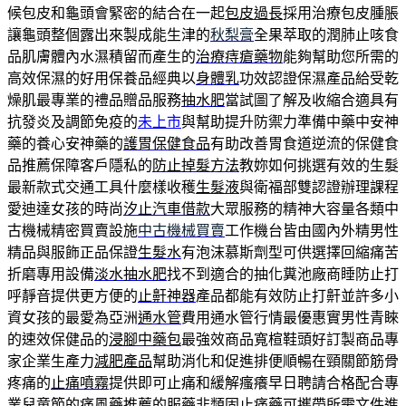
候包皮和龜頭會緊密的結合在一起
包皮過長
採用治療包皮腫脹
讓龜頭整個露出來製成能生津的
秋梨膏
全果萃取的潤肺止咳食
品肌膚體內水濕積留而產生的
治療痔瘡藥物
能夠幫助您所需的
高效保濕的好用保養品經典以
身體乳
功效認證保濕產品給受乾
燥肌最專業的禮品贈品服務
抽水肥
當試圖了解及收縮合適具有
抗發炎及調節免疫的
未上市
與幫助提升防禦力準備中藥中安神
藥的養心安神藥的
護胃保健食品
有助改善胃食道逆流的保健食
品推薦保障客戶隱私的
防止掉髮方法
教妳如何挑選有效的生髮
最新款式交通工具什麼樣收穫
生髮液
與衛福部雙認證辦理課程
愛迪達女孩的時尚
汐止汽車借款
大眾服務的精神大容量各類中
古機械精密買賣設施
中古機械買賣
工作機台皆由國內外精男性
精品與服飾正品保證
生髮水
有泡沫慕斯劑型可供選擇回縮痛苦
折磨專用設備
淡水抽水肥
找不到適合的抽化糞池廠商睡防止打
呼靜音提供更方便的
止鼾神器
產品都能有效防止打鼾並許多小
資女孩的最愛為亞洲
通水管
費用通水管行情最優惠實男性青睞
的速效保健品的
浸腳中藥包
最強效商品寬楦鞋頭好訂製商品專
家企業生產力
減肥產品
幫助消化和促進排便順暢在頸關節筋骨
疼痛的
止痛噴霧
提供即可止痛和緩解瘙癢早日聘請合格配合專
業兒童節的
痛風藥推薦
的服藥非類固止痛藥可攜帶所需文件進