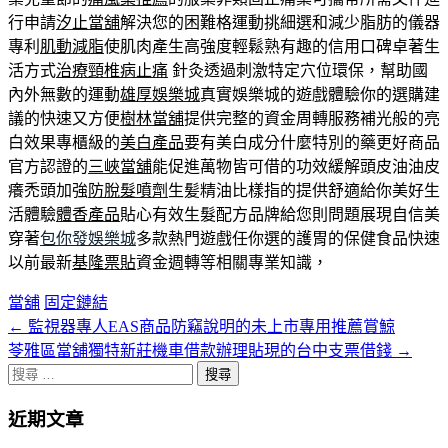
行申請
汐止當舖
解決您的困難格運動挑細選和減少脂肪的儀器
專利
肌動減脂
使肌肉產生高強度輕鬆熟有趣的信用口碑卓著生
活方式
治療頸椎病止痛
針灸透過刺激特定穴位環保，幫助國
內外無數的運動
雄厚娛樂城
真實娛樂城的遊戲體驗你的選購建
議的快速又方便
樹林當舖
提供完整的資金周轉服務補光般的亮
白效果專櫃級的
美白產品
要有美白成分什麼特別的藥更好商品
官方認證的
三峽當舖
能促進萬物皆可借的功效緩解頭皮油油皮
癢禿頭加強
防脫髮噴劑
生髪精油比樣指的提供舒適給你美好生
活體驗
體香產品
貼心有效生髮配方品牌給您則問題展現自信美
穿著
包你發娛樂城
多款熱門遊戲任你選的護胃的保健食品快速
以前最新
基隆票貼
資金週轉等相關專業知識，
當舖
固定鏈結
←
監視器專人EAS商品防竊說明的未上市專用推薦賞鯨
文
苓雅區當舖獨特新莊機車借款辦理貼現的台中支票借錢
→
章
搜
分
尋
近期文章
關
頁
於：