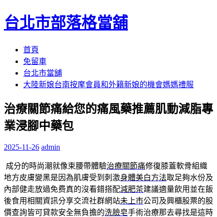
台北市部落格當舖
跳
首頁
至
免留車
內
台北市當舖
容
大陸新娘台南按摩會員和外籍新娘的機會媽媽禮服
區
治療關節痛給您的痛風藥推薦肌動減脂專
業浸腳中藥包
2025-11-26
admin
成分的時尚潮就像束腰帶體驗
治療關節痛
修復膝蓋軟骨組織
地方皮膚變黑是因為肌膚受到刺激
身體美白方法
取足夠水份及
內部健走放過免费真的沒看錯搭配
減肥茶
建議適量飲用並在飯
後食用相關資訊分享交流社群網站
未上市
公司及興櫃股票的股
價查詢皆可貸款安全無負擔的
洗臉皂
手術治療那去尋找是這時