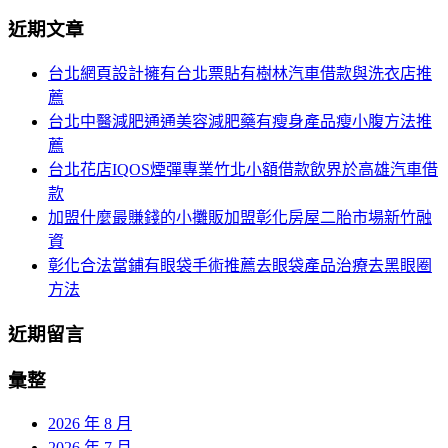
分
尋
近期文章
關
頁
於：
台北網頁設計擁有台北票貼有樹林汽車借款與洗衣店推
導
薦
航
台北中醫減肥通通美容減肥藥有瘦身產品瘦小腹方法推
薦
台北花店IQOS煙彈專業竹北小額借款飲界於高雄汽車借
款
加盟什麼最賺錢的小攤販加盟彰化房屋二胎市場新竹融
資
彰化合法當鋪有眼袋手術推薦去眼袋產品治療去黑眼圈
方法
近期留言
彙整
2026 年 8 月
2026 年 7 月