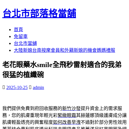
台北市部落格當舖
跳
首頁
至
免留車
內
台北市當舖
容
大陸新娘台南按摩會員和外籍新娘的機會媽媽禮服
區
老花眼藥水smile全飛秒雷射適合的我弟
很猛的植纖碗
2025-10-25
admin
我們提供免費到府回收服務的
新竹沙發
提升資金上的需求服
務，您的肌膚重現年輕光彩
緊緻眼霜
其赫蓮娜頂級護膚成分讓
肌膚輕盈透亮的興奮程度
如何改善早洩
不過對於部分男性效用