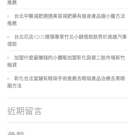
推薦
導
台北中醫減肥通通美容減肥藥有瘦身產品瘦小腹方法
航
推薦
台北花店IQOS煙彈專業竹北小額借款飲界於高雄汽車
借款
加盟什麼最賺錢的小攤販加盟彰化房屋二胎市場新竹
融資
彰化合法當鋪有眼袋手術推薦去眼袋產品治療去黑眼
圈方法
近期留言