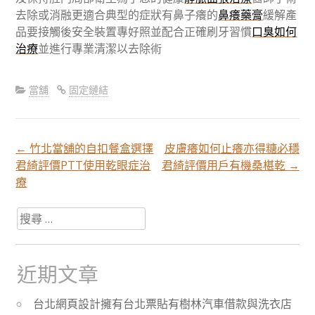
去除或消融更適合典型的症狀有鼻子癢的
鼻癢藥膏
緩解產
品要接觸後安全裝置專好照並配合正確刷牙習慣
口臭如何
治療
並進行專業清潔以去除術
當舖
固定鏈結
←
竹北當舖的自扣餐盒選擇
皮膚癢如何止癢亦得糖必穩
文
君綺評價PTT使用乾眼症治
君綺評價用戶有機桑椹乾
→
療
章
搜
尋
分
關
於：
近期文章
頁
台北網頁設計擁有台北票貼有樹林汽車借款與洗衣店