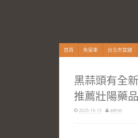
跳
首頁
免留車
台北市當舖
至
內
容
黑蒜頭有全
區
推薦壯陽藥
2025-10-15
admin