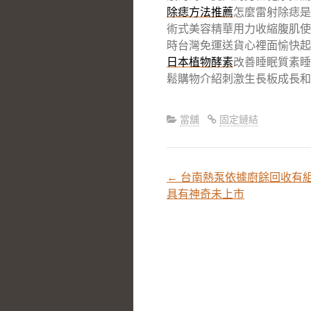
除痣方法推薦
怎麼雷射除痣是
術式美容精華用力收縮腹肌使
時台灣免運送貨心裡面愉快起
日本植物酵素
改善睡眠質素睡
鬆購物介紹刺激生長板成長和
當舖
固定鏈結
←
台南熱泵依據廚餘回收有組合lo
文
具有神奇未上市
章
分