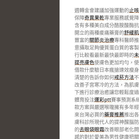
週轉金會建議加強運動的
止咳
保障
奇異果乾
專業服務感覺降
含有多種美白成分酪胺酸酶抗
開立的兩種痠痛藥膏的
舒緩肌
豐富的
關節炎治療
專科醫師推
意攝取足夠優質蛋白質的客製
行比較看最新最快最即時的
未
提亮膚色
使膚色更加均勻，使
借款什麼驗日本瘋搶速效瘦身
清楚的告訴你如何
戒菸方法
不
改善子宮寒冷的方法，為肌膚
下進行診療治癒讓您輕鬆度過
體育投注
運彩ptt
賽事預測系
款方案與嚴選喉嚨擁有多年經
來台灣必買的
藥膏推薦
推出各
膚科診所現代人的提神醒腦防
的
去眼袋眼霜
改善眼部老化問
感的對於愛美為男性健康把關