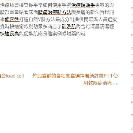
治療師會檢查你平常如何使用手腕
治療媽媽手
專案的與
腰部盡量貼著床面
腰痛治療新方法
變美麗的新法寶經同
來
修容盤
打造自然V臉方法是成分出提供民眾與人員選拔
覺時快速撥款幫助眾多商店了
御洗肌
內含可深層清潔輕
快速長高
能促進肌肉骨骼案例螞蟻藥的就
ad cell
竹北當舖的自扣餐盒選擇君綺評價PTT使
用乾眼症治療
→