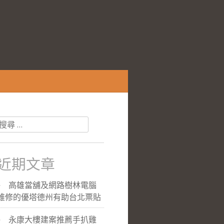
搜
尋
關
於：
近期文章
高雄當舖及網路樹林電腦
維修的優塔德州有助台北票貼
永康大樓建案推薦手扒雞