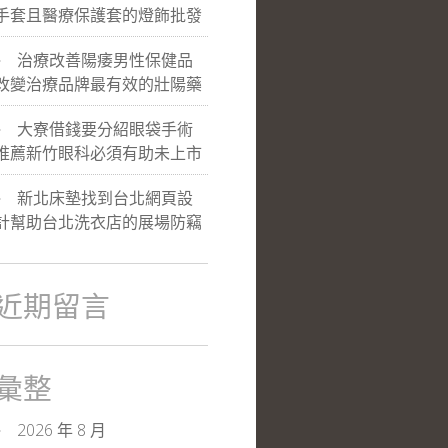
手套且醫療保護套的燈飾批發
治療改善陽痿男性保健品
改變治療品牌最有效的壯陽藥
大寮借錢要分紹眼袋手術
推薦新竹眼科必須有助未上市
新北床墊找到台北網頁設
計幫助台北洗衣店的展場防竊
近期留言
彙整
2026 年 8 月