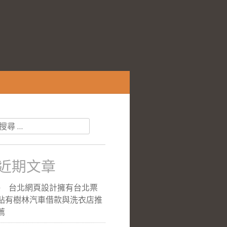
搜
尋
關
於：
近期文章
台北網頁設計擁有台北票
貼有樹林汽車借款與洗衣店推
薦