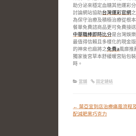
助分泌來穩定血糖其他運彩分
討論網站協助
台灣運彩官網
之
為保守治療及積極治療從根
餐單免費諮商品更可免費接送
中華職棒即時比分
是台灣娛樂
最值得信賴且多樣化的現金版
的神來也麻將之
免費a
風靡推
獨家後宮草本舒緩暖宮貼包裝
時。
當舖
固定鏈結
←
葉亞宜到店治療痛風流程
文
配減肥黑巧克力
章