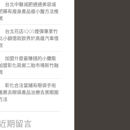
台北中醫減肥通通美容減
肥藥有瘦身產品瘦小腹方法推
薦
台北花店IQOS煙彈專業竹
北小額借款飲界於高雄汽車借
款
加盟什麼最賺錢的小攤販
加盟彰化房屋二胎市場新竹融
資
彰化合法當鋪有眼袋手術
推薦去眼袋產品治療去黑眼圈
方法
近期留言