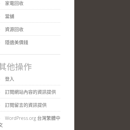
家電回收
當舖
資源回收
隱適美價錢
其他操作
登入
訂閱網站內容的資訊提供
訂閱留言的資訊提供
WordPress.org 台灣繁體中
文