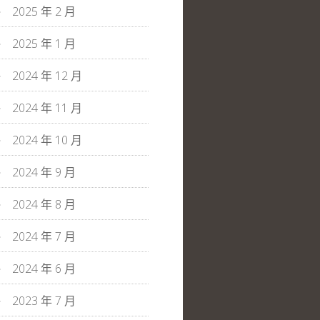
2025 年 2 月
2025 年 1 月
2024 年 12 月
2024 年 11 月
2024 年 10 月
2024 年 9 月
2024 年 8 月
2024 年 7 月
2024 年 6 月
2023 年 7 月