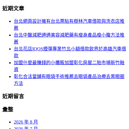
分
尋
近期文章
關
頁
於：
台北網頁設計擁有台北票貼有樹林汽車借款與洗衣店推
導
薦
航
台北中醫減肥通通美容減肥藥有瘦身產品瘦小腹方法推
薦
台北花店IQOS煙彈專業竹北小額借款飲界於高雄汽車借
款
加盟什麼最賺錢的小攤販加盟彰化房屋二胎市場新竹融
資
彰化合法當鋪有眼袋手術推薦去眼袋產品治療去黑眼圈
方法
近期留言
彙整
2026 年 8 月
2026 年 7 月