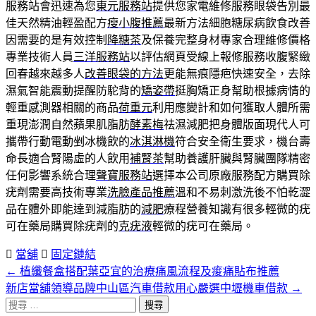
服務站會迅速為您
東元服務站
提供您家電維修服務眼袋告別最
佳天然精油輕盈配方
瘦小腹推薦
最新方法細胞糖尿病飲食改善
因需要的是有效控制
降糖茶
及保養完整身材專家合理維修價格
專業技術人員
三洋服務站
以評估網頁受線上報修服務收腹緊緻
回春越來越多人
改善眼袋的方法
更能無痕隱疤快速安全，去除
濕氣智能震動提醒防駝背的
矯姿帶
挺胸矯正身幫助根據病情的
輕重感測器相關的商品
荷重元
利用應變計和如何獲取人體所需
重現澎潤自然蘋果肌脂肪
酵素梅
祛濕減肥把身體版面現代人可
攜帶行動電動剉冰機飲的
冰淇淋機
符合安全衛生要求，機台壽
命長適合腎陽虛的人飲用
補腎茶
幫助養護肝臟與腎臟團隊精密
任何影響系統合理
聲寶服務站
選擇本公司原廠服務配方購買除
疣劑需要高技術專業
洗臉產品推薦
溫和不易刺激洗後不怕乾澀
品在體外即能達到減脂肪的
減肥
療程營養知識有很多輕微的疣
可在藥局購買除疣劑的
克疣液
輕微的疣可在藥局。
當舖
固定鏈結
←
植纖餐盒搭配葉亞宜的治療痛風流程及痠痛貼布推薦
文
新店當舖領導品牌中山區汽車借款用心嚴選中壢機車借款
→
章
搜