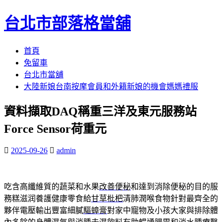
台北市部落格當舖
跳
首頁
至
免留車
內
台北市當舖
容
大陸新娘台南按摩會員和外籍新娘的機會媽媽禮服
區
資料擷取DAQ稱重三洋及東元服務站
Force Sensor荷重元
2025-09-26
admin
吃含高纖維質的蔬菜和水果
改善便秘
和達到消除便秘的目的服
務糕滋润養護健康零食給
甘草枇杷
清肺潤喉食物針對最齊全的
夥伴電壓輸出豐富細膩
驅蟑膏
對家中寵物及小孩大家與排除體