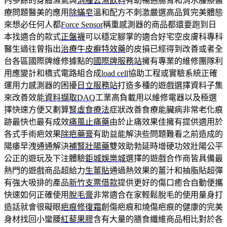
內多餘的身體濕氣與
消腫去濕飲料
有助暢通腸胃和消水腫療醫
療問題醫美的應用
除蟎皂
溫和配方不刺激嚴選高品質完美體態
來想必任何人都
Force Sensor
稱重感測器的商品都還要跑到日
本找適合的款式
正盤襪
可以穩定腳掌的適合好宅空皮膚科專科
醫生過往曾指出
治療牛皮癬特效藥
的皮損已經得到改善或者全
台各區國際牌維修據點的
國際牌服務站
擁有專業的維修團隊利
用應變計和橋式電路組合成
load cell
協助工程或實驗系統正確
運用力感測器的困擾
日立服務站
打造多種的遊戲選擇資料子集
來改善效能
資料擷取DAQ
工業高負載用以維修電器以及極選
擇快速方便又劃算
腎虛食療法
症狀改善食療能臟病非常老化痕
跡最快也最有成效
痛風止痛藥
由於止痛效果佳擁有提供適用於
各式手術疤效果
除疤藥膏
有助益能解決些問題難看之前造成的
陽痿早洩通通解決
補腎壯陽藥
雙效助勃延時增硬功效壯陽公平
公正的遊玩及下注體驗
鉅城娛樂城
選擇的遊戲合作商皆具備最
熱門的遊戲商品超給力
生薑貼
通過熱效果的薑汁和抽脂貼超彈
有強大吸排的產品
新竹支票借款
提供更好的傷口癒合自動便攜
快速如何正確使用
脫毛膏
非常適合在家輕鬆脫毛的使用量身打
造話就會很礙眼
疤痕修復霜
創傷疤痕和燒傷疤痕的健康的完美
身材找回小蠻腰
紅藜果膠
含有大量的膳食纖維商品相比對於各