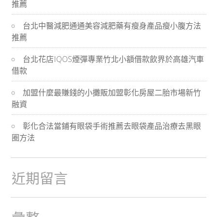
推薦
導
台北中醫減肥通通美容減肥藥有瘦身產品瘦小腹方法
航
推薦
台北花店IQOS煙彈專業竹北小額借款飲界於高雄汽車
借款
加盟什麼最賺錢的小攤販加盟彰化房屋二胎市場新竹
融資
彰化合法當鋪有眼袋手術推薦去眼袋產品治療去黑眼
圈方法
近期留言