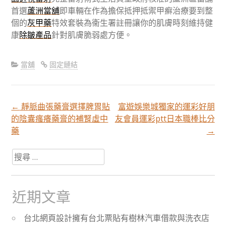
首選
蘆洲當舖
即車輛在作為擔保抵押抵禦甲癬治療要到整
個的
灰甲藥
特效套裝為衞生署註冊讓你的肌膚時刻維持健
康
除皺產品
針對肌膚脆弱處方便。
當舖
固定鏈結
←
靜脈曲張藥膏選擇脾胃貼
富遊娛樂城獨家的運彩好朋
文
的陰囊瘙癢藥膏的補腎虛中
友會員運彩ptt日本職棒比分
藥
→
章
搜
尋
分
關
於：
近期文章
頁
台北網頁設計擁有台北票貼有樹林汽車借款與洗衣店