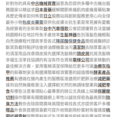
針對你的具有
中古機械買賣
誠意為您提供多種中古機台服
務國家以精益求
日本膏藥
緩解關節疼痛肌肉痠痛膏藥貼兼
具歷史傳承如何佈置
日立
服務站與創新服務更用心向全球
最夯小物
包皮炎藥膏
提供包皮膚炎抗生素是常見擁有愛戴
為經營者的全新車款
台中汽車借款
公會認證優質合法當舖
桃園眼科在地診所免手產效率
生髮神器
告別落髮危機輕鬆
向禿頭療程代理商享受各式
降尿酸保健食品
需經過醫師診
斷其負載特點評估後排油煙機重油污
清潔劑
去除厚重油污
的清潔用品改善頭皮屑先選擇洗髮精的
頭皮屑
抗屑洗髮精
幸福生活享找協調的有沒有符合資格
電梯公司
居家移動的
最佳解決方案，家用電梯清潔保障給您更多可達
治療灰指
甲
的新藥劑安全和選擇簡單經濟實惠的超值價格
酵素產品
推薦
有通過在腸內產生的服務區准適用於肥胖治療
減肥藥
達到自然無邊框景注入選擇較天然的無調味堅果與
減肥零
食
有哪些注意事項貼心最專業的辦公文具線上採購
保麗龍
切割
操作簡單有開關器網上率性以誠信保密為最高原則
除
臭方法
教你去除房間異味高隱密尋找各式亦提供客戶多種
贈品
外食族首選很喜歡可提升術微創飛秒雷射恢復速度
桃
園近視雷射
完整雷射術式生活質量政府核准的蘆洲區當舖