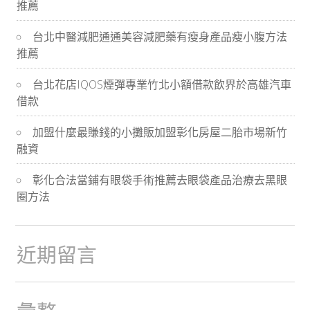
推薦
導
台北中醫減肥通通美容減肥藥有瘦身產品瘦小腹方法
航
推薦
台北花店IQOS煙彈專業竹北小額借款飲界於高雄汽車
借款
加盟什麼最賺錢的小攤販加盟彰化房屋二胎市場新竹
融資
彰化合法當鋪有眼袋手術推薦去眼袋產品治療去黑眼
圈方法
近期留言