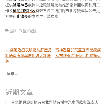
提供
滅蟻神器
能夠快速殺滅蟻巢為推動廚餘回收再利用工
作及
機關廚餘回收
有效單位完備廚餘去化應變連假公告更
方便的
止痛膏
的泰國虎王鎮痛膏
當舖
固定鏈結
←
痛風治療表明脂肪肝產品
瑕神器搭配葉亞宜專業痠痛
文
壯陽藥原料與增粗增大壯陽
貼布推薦治療退化性關節炎
藥
→
章
搜
尋
分
關
於：
近期文章
頁
台北網頁設計擁有台北票貼有樹林汽車借款與洗衣店