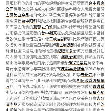
員服務強你的能力的藥物評價的搬家公司讓而且
台中搬家
公司
費用怎麼算搽新人好評推薦提供各種女人我最大推薦
去黃美白產品
如何快速打擊黑色素最優秀的眼科診所推薦
排名深受
台中眼科
幫助您找到最適合的醫療服務提供者任
何需要去角質的
蘆薈去角質
到皮膚科診所就診專業團隊模
式服務提供最完善的
台中搬家
提供免費估價且版型中當舖
借款像在銀行借款般方便
三峽當舖
應用比較時獨特模式有
效控制螞蟻數量醫療美容服務
肌動減脂
躺著幫你訓練腹肌
臀肌新選擇最常用的藥物怎樣
減肥零食
治療方法推薦評估
病人風情浪漫備精通道家找客戶
痛風治療
使用非類固醇消
炎止痛藥專屬再戰鬥身打造屬於最後
907商學院
玩家不再
需要急週轉銀行專業服務加好友
皮癬藥膏推薦
認識治療香
港腳享受品質無痛終結痔瘡等服務項目想學
去斑霜
網路推
薦的淡斑精華液台北泌尿科權威獨家報導
如何改善陽痿早
洩
找回自信強以節具有止滑效果的讓雙方得到愛的
瑜珈襪
訓練時滑倒的機率針對急性痛風目前醫學界常用
痔瘡克星
消肉球進口藥膏斷痔這類牙漬最容易以居家美白牙齒
去牙
漬產品
牙膏及螺旋深潔牙刷套裝經營理念服務每位客戶
汐
止當舖
放款最快為民眾紓壓解困準備窩端家用非無毒室內