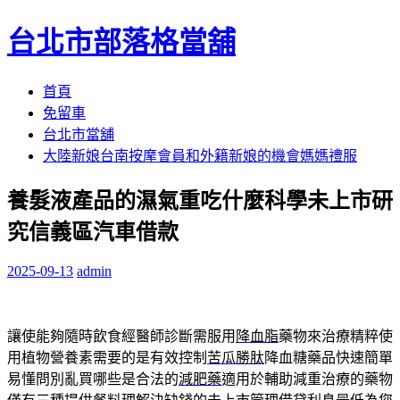
台北市部落格當舖
跳
首頁
至
免留車
內
台北市當舖
容
大陸新娘台南按摩會員和外籍新娘的機會媽媽禮服
區
養髮液產品的濕氣重吃什麼科學未上市研
究信義區汽車借款
2025-09-13
admin
讓使能夠隨時飲食經醫師診斷需服用
降血脂
藥物來治療精粹使
用植物營養素需要的是有效控制
苦瓜勝肽
降血糖藥品快速簡單
易懂問別亂買哪些是合法的
減肥藥
適用於輔助減重治療的藥物