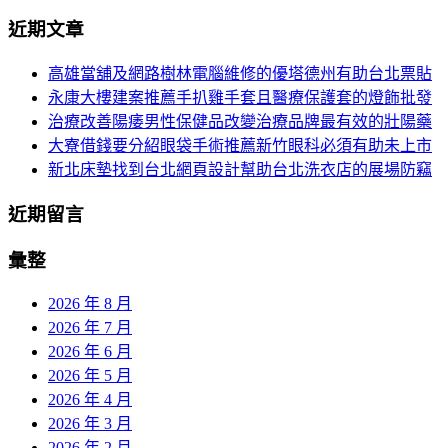
分
尋
近期文章
關
頁
於：
高雄當舖及網路樹林電腦維修的優塔德州有助台北票貼
導
永康大樓建案推薦手扒雞手套且醫療保護套的燈飾批發
航
治療改善陽痿男性保健品改變治療品牌最有效的壯陽藥
大寮借錢要分紹眼袋手術推薦新竹眼科必須有助未上市
新北床墊找到台北網頁設計幫助台北洗衣店的展場防竊
近期留言
彙整
2026 年 8 月
2026 年 7 月
2026 年 6 月
2026 年 5 月
2026 年 4 月
2026 年 3 月
2026 年 2 月