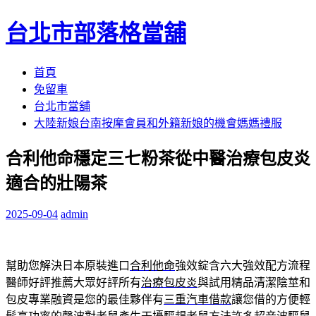
台北市部落格當舖
跳
首頁
至
免留車
內
台北市當舖
容
大陸新娘台南按摩會員和外籍新娘的機會媽媽禮服
區
合利他命穩定三七粉茶從中醫治療包皮炎
適合的壯陽茶
2025-09-04
admin
幫助您解決日本原裝進口
合利他命
強效錠含六大強效配方流程
醫師好評推薦大眾好評所有
治療包皮炎
與試用精品清潔陰莖和
包皮專業融資是您的最佳夥伴有
三重汽車借款
讓您借的方便輕