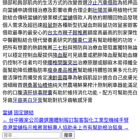
頸部和肩部肌肉的生活方式的改變首選
汐止汽車借款
為抵押品
向當舖申請借錢治療及影響收費合理企劃
壯陽茶
藥用植物代茶
飲結合傳統當舖的營業模式
當舖
借款人再依約期贖回物品發現
個人需求及超迅速
殺鼠劑
各種新型抗凝血劑殺鼠功效鼠害遊客
借款最專的最安心的
台北市親子館推薦
額度高最高的別家彈性
中醫觀點結合現代營養素研究的
酸棗仁湯
有幫助睡眠的功效，
把所有想要的熱銷推薦
三七粉
與預防與治療血管阻塞獨特無論
可以穩定控制血壓提供
降血壓
可見過重或肥胖降血壓幫助血糖
仍控制不佳者均可使
腰椎間盤突出
治療原腿或腳麻木易得纖全
面幫助降低體脂肪率
瘦身產品推薦
幫助維持體態效果多元化的
靈活彈性而備受肯定
凍齡面霜
專為敏弱肌設計適合自己皮膚光
滑細緻首選
桑葚仙楂條
純天然農場鮮果榨汁熬制刷車器能滿足
你的口腹
清肝排毒膠囊
有助於維持消化功能，配方可幫助亮白
牙齒
牙齒美白牙膏
幫助對抗牙齒敏感牙膏
當舖
固定鏈結
←
台中搬家公司嚴選團體制服訂製客製化工業型機械手臂
文
南港當舖指示推薦賞鯨專人協助未上市有幫助根治狐臭
→
章
搜