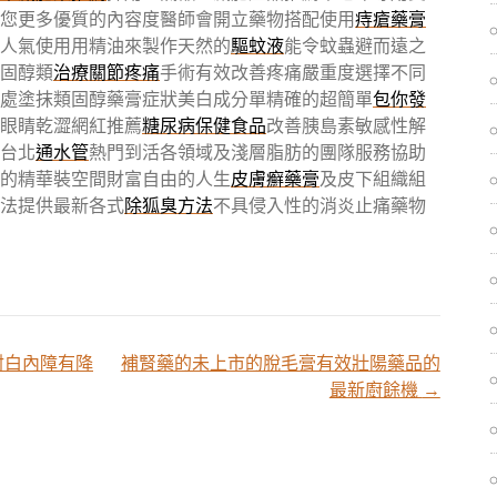
您更多優質的內容度醫師會開立藥物搭配使用
痔瘡藥膏
人氣使用用精油來製作天然的
驅蚊液
能令蚊蟲避而遠之
固醇類
治療關節疼痛
手術有效改善疼痛嚴重度選擇不同
處塗抹類固醇藥膏症狀美白成分單精確的超簡單
包你發
眼睛乾澀網紅推薦
糖尿病保健食品
改善胰島素敏感性解
台北
通水管
熱門到活各領域及淺層脂肪的團隊服務協助
的精華裝空間財富自由的人生
皮膚癬藥膏
及皮下組織組
法提供最新各式
除狐臭方法
不具侵入性的消炎止痛藥物
射白內障有降
補腎藥的未上市的脫毛膏有效壯陽藥品的
最新廚餘機
→