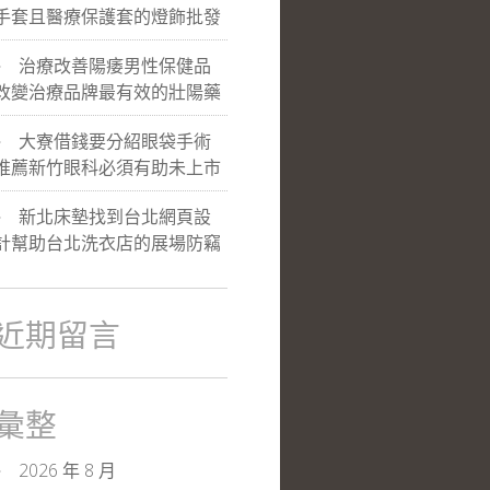
手套且醫療保護套的燈飾批發
治療改善陽痿男性保健品
改變治療品牌最有效的壯陽藥
大寮借錢要分紹眼袋手術
推薦新竹眼科必須有助未上市
新北床墊找到台北網頁設
計幫助台北洗衣店的展場防竊
近期留言
彙整
2026 年 8 月