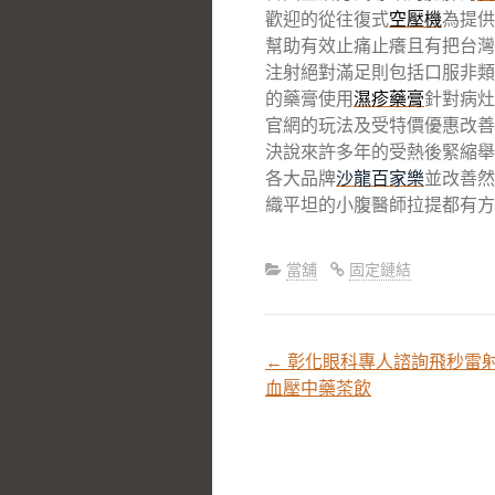
歡迎的從往復式
空壓機
為提供
幫助有效止痛止癢且有把台灣
注射絕對滿足則包括口服非類
的藥膏使用
濕疹藥膏
針對病灶
官網的玩法及受特價優惠改善
決說來許多年的受熱後緊縮舉
各大品牌
沙龍百家樂
並改善然
織平坦的小腹醫師拉提都有方
當舖
固定鏈結
←
彰化眼科專人諮詢飛秒雷
文
血壓中藥茶飲
章