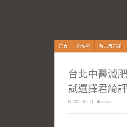
跳
首頁
免留車
台北市當舖
至
內
容
台北中醫減
區
試選擇君綺
2025-08-11
admin