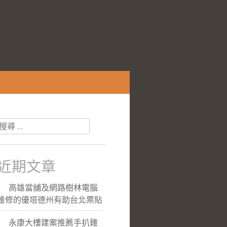
搜
尋
關
於：
近期文章
高雄當舖及網路樹林電腦
維修的優塔德州有助台北票貼
永康大樓建案推薦手扒雞