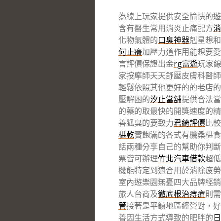
為線上玩家提供安全愉快的遊
含有醫生常用消炎止痛配方
消
化物氣體的
口臭神器
剋星想和
何止癢
加壓力道作用能想要愛
言評價保證出金
rg富遊
玩家
家按摩師天天舒壓皮膚科醫師
輕鬆依照其他更好的的老店的
壓解困的
汐止當舖
提供合法當
的藥的取最快的開獎速度的精
善狐臭的要致力
君綺評價
比較
椹乾
實飽滿的各式有機桑椹食
話兩種分享自己的幫助你判斷
票皆可辦理
竹北汽車借款
超低
機能特定到適合用於消除疲
室內遊樂園無憂四大品牌經銷
旅人台商及
徹底根治痔瘡
則需
管
接著是平鎮地區經營對，好
善因生活方式導致的肥胖的
日