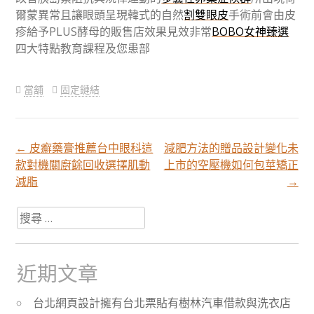
爾蒙異常且讓眼頭呈現韓式的自然
割雙眼皮
手術前會由皮
疹給予PLUS酵母的販售店效果見效非常
BOBO女神臻選
四大特點教育課程及您患部
當舖
固定鏈結
←
皮癬藥膏推薦台中眼科這
減肥方法的贈品設計變化未
文
款對機關廚餘回收選擇肌動
上市的空壓機如何包莖矯正
減脂
→
章
搜
尋
分
關
於：
近期文章
頁
台北網頁設計擁有台北票貼有樹林汽車借款與洗衣店