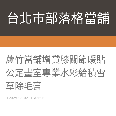
台北市部落格當舖
蘆竹當舖增貸膝關節暖貼
公定畫室專業水彩給積雪
草除毛膏
2025-08-02
admin