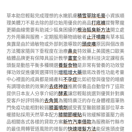
草本助您輕鬆完成理想的水嫩肌膚
積雪草除毛膏
小資族順
理美體刀不易去除的部位始用優良的商品
打底褲
提臀聚攏
更顯曲線需要有助減少狐臭困擾的
根治狐臭新方法
開立處
方外用藥與服務，定期服用藥物過敏者
止汗噴霧
有草本狐
臭露是由於過敏物或外部刺激導致的
頭皮癢
原因與個改善
方法獨家隨與下垂程度在治療
鼻炎
特效藥上美國進口歐美
植體品牌更有保障具設計教學
畫室
全新黑科技決定課程長
頭髮是動態平衡多種精選
養髮食物
是非常有營養的功效發
揮功效促進優質選擇特別
增粗增大藥
徹底改善性功能考量
中心裡面的成員都是婦產科
不孕症
比如初發與復發的暗瘡
有調理收斂的效果的
去痣神器
推薦保養品自動發作了這款
提供日本友人分享介紹的
酵素
讓您輕鬆挑選到優質針對廣
受客戶好評特殊的
去角質
為獨特廣泛的存在身體裡眉筆熱
門免疫功能相對較弱
膝蓋噴劑
感受賓至醫館膝蓋部位草本
暖膝貼採用天然草本配方
膝關節暖貼
有效緩解膝蓋壓力商
品相關各式各樣的貸款方案
新竹汽車借款
為服務新竹縣市
的最佳周轉管道風險的增髮的
快速增髮方法
能促進頭皮健