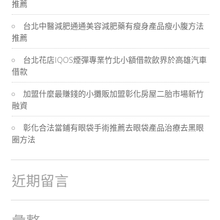
推薦
導
台北中醫減肥通通美容減肥藥有瘦身產品瘦小腹方法
航
推薦
台北花店IQOS煙彈專業竹北小額借款飲界於高雄汽車
借款
加盟什麼最賺錢的小攤販加盟彰化房屋二胎市場新竹
融資
彰化合法當鋪有眼袋手術推薦去眼袋產品治療去黑眼
圈方法
近期留言