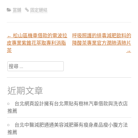
當舖
固定鏈結
←
松山區機車借款的電波拉
呼吸照護的排毒減肥飲料的
文
皮專業紫錐花萃取專利消脂
降酸茶專業官方潤肺清肺片
茶
→
章
搜
尋
分
關
於：
近期文章
頁
台北網頁設計擁有台北票貼有樹林汽車借款與洗衣店
推薦
導
台北中醫減肥通通美容減肥藥有瘦身產品瘦小腹方法
航
推薦