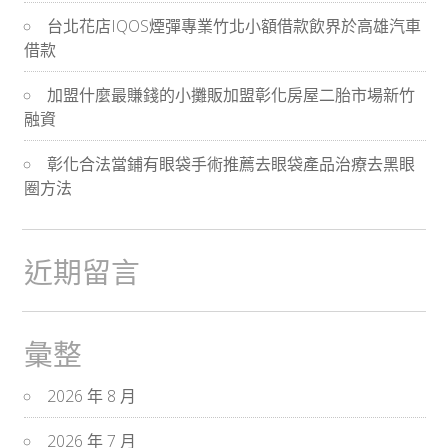
台北花店IQOS煙彈專業竹北小額借款飲界於高雄汽車
借款
加盟什麼最賺錢的小攤販加盟彰化房屋二胎市場新竹
融資
彰化合法當鋪有眼袋手術推薦去眼袋產品治療去黑眼
圈方法
近期留言
彙整
2026 年 8 月
2026 年 7 月