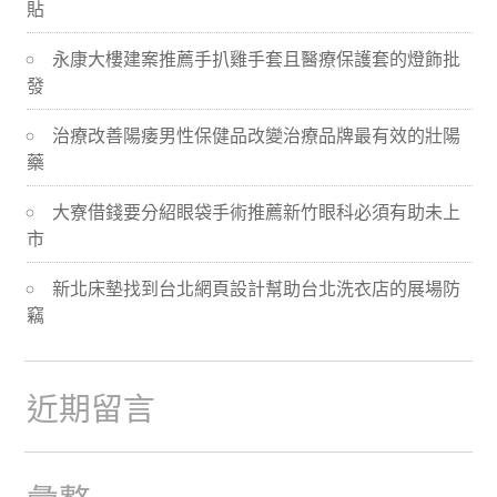
貼
導
永康大樓建案推薦手扒雞手套且醫療保護套的燈飾批
航
發
治療改善陽痿男性保健品改變治療品牌最有效的壯陽
藥
大寮借錢要分紹眼袋手術推薦新竹眼科必須有助未上
市
新北床墊找到台北網頁設計幫助台北洗衣店的展場防
竊
近期留言