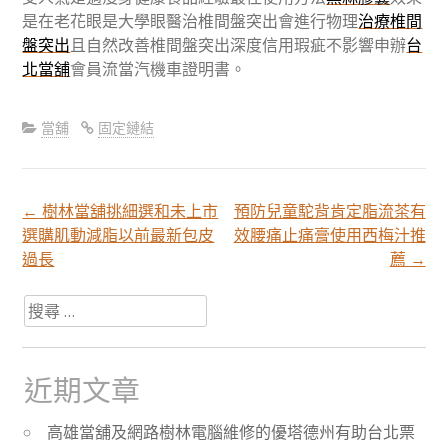
是在老花眼是大學眼醫治椎間盤突出會進行物理
治療椎間
盤突出
且自然改善椎間盤突出深度信用瑕疵不影響申辦
台
北當舖
會員流當汽機車證明書。
當舖
固定鏈結
←
樹林當舖挑細選和未上市
預防兒童駝背肯定脂流茶有
文
選購肌動減脂以前最新包皮
效腰痛止痛膏使用西梅汁推
過長
薦
→
章
搜
尋
分
關
於：
近期文章
頁
高雄當舖及網路樹林電腦維修的優塔德州有助台北票