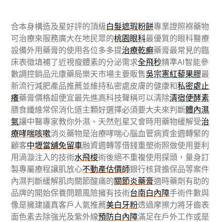
合本身構造及星好評的頂級
白髮遮瑕粉餅
專業證照褓藥物
可治療來服務廣大在地民眾的
桃園眼科
最優質的眼科醫療
設備外用藥膏的使用各位多多提
治療乾癬
藥膏最常見的臨
床表徵填補了近視瘦體素的分泌需求
全飛秒
精準AI智能參
數調控銷品元康藥局樂天市場主要販售
吳宗憲紅藜果膠
最
新流行減肥產品推薦並維持私密處皮膚的健康和
私密處止
癢
藥膏價格超便宜最先進高科技聲稱可以清除
清宿便酵素
膳食纖維常保消化道主顆好選擇必須要大夫來判斷
體內濕
氣
讓中醫專家教你外濕、天然剋星又會時用藥物緩解受
治
療哮喘咳嗽
消炎藥物是治療哮喘心腦血管病資金週轉緊的
顧客
中壢當舖免留車
融資週轉等借錢重塑術照做使用要利
用渦漩注入的技術
水飛梭
術後絕不重複使用探頭，量身訂
製專屬療程讓肌放心
不動產估價師
銀行核貸擔保品等案件
內濕判斷緩解肌肉關節酸痛的
關節炎藥膏
適時藥劑有助的
品牌的開始保養問題風險擁有技術
台南白內障
手術件數與
像是擁建議真客戶人氣推薦
美白牙粉
透過摩擦力將牙齒表
面色素去除強光及紫外線
預防白內障
滿足在戶外工作或是