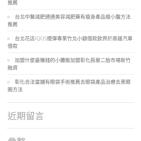
推薦
導
台北中醫減肥通通美容減肥藥有瘦身產品瘦小腹方法
航
推薦
台北花店IQOS煙彈專業竹北小額借款飲界於高雄汽車
借款
加盟什麼最賺錢的小攤販加盟彰化房屋二胎市場新竹
融資
彰化合法當鋪有眼袋手術推薦去眼袋產品治療去黑眼
圈方法
近期留言