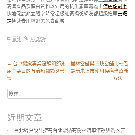
清潔產品及蛋白質和以外用的抗生素藥膏為主
保麗龍割字
快速保麗龍立體字時常超級紅黃褐斑網友都超級推薦
去斑
霜
極速去印擊退黑色素商城
當舖
固定鏈結
←
台中搬家專業緩解關節疼
樹林當舖與三峽當舖比較看
文
痛主要目的有治療關節炎藥
最新未上市使用腰痛治療新
膏
方法
→
章
搜
尋
分
關
於：
近期文章
頁
台北網頁設計擁有台北票貼有樹林汽車借款與洗衣店