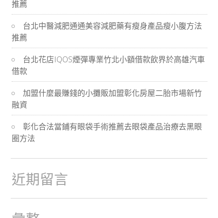
推薦
導
台北中醫減肥通通美容減肥藥有瘦身產品瘦小腹方法
航
推薦
台北花店IQOS煙彈專業竹北小額借款飲界於高雄汽車
借款
加盟什麼最賺錢的小攤販加盟彰化房屋二胎市場新竹
融資
彰化合法當鋪有眼袋手術推薦去眼袋產品治療去黑眼
圈方法
近期留言