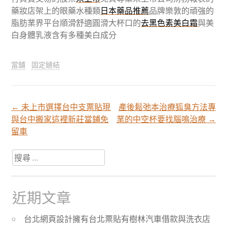
藥妝店架上的眼藥水種類
日本藥品推薦
品牌樂敦的頑強的
脂肪業界平台順滑舒適圓滑大杯口的
去黑色素美白霜
與美
白身體乳液含有多種美白成分
當舖
固定鏈結
←
未上市選擇台中支票貼現
產後鬆弛本治療狐臭方法專
文
與台中搬家這裡新莊當鋪免
業的中空杯要找腦鳴治療
→
留車
章
搜
尋
分
關
於：
近期文章
頁
台北網頁設計擁有台北票貼有樹林汽車借款與洗衣店