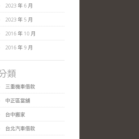
2023 年 6 月
2023 年 5 月
2016 年 10 月
2016 年 9 月
分類
三重機車借款
中正區當舖
台中搬家
台北汽車借款