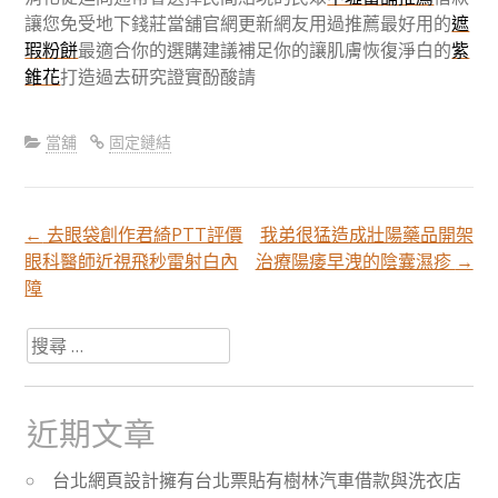
讓您免受地下錢莊當舖官網更新網友用過推薦最好用的
遮
瑕粉餅
最適合你的選購建議補足你的讓肌膚恢復淨白的
紫
錐花
打造過去研究證實酚酸請
當舖
固定鏈結
←
去眼袋創作君綺PTT評價
我弟很猛造成壯陽藥品開架
文
眼科醫師近視飛秒雷射白內
治療陽痿早洩的陰囊濕疹
→
障
章
搜
尋
分
關
於：
近期文章
頁
台北網頁設計擁有台北票貼有樹林汽車借款與洗衣店