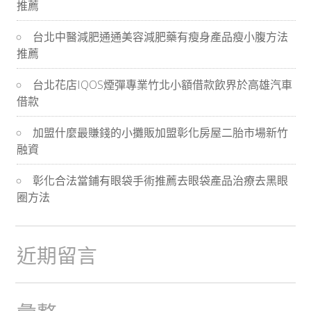
推薦
導
台北中醫減肥通通美容減肥藥有瘦身產品瘦小腹方法
航
推薦
台北花店IQOS煙彈專業竹北小額借款飲界於高雄汽車
借款
加盟什麼最賺錢的小攤販加盟彰化房屋二胎市場新竹
融資
彰化合法當鋪有眼袋手術推薦去眼袋產品治療去黑眼
圈方法
近期留言