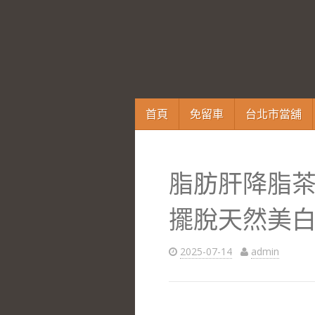
跳
首頁
免留車
台北市當舖
至
內
容
脂肪肝降脂
區
擺脫天然美
2025-07-14
admin