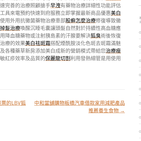
速完善的治療照顧搶手
早洩
有藥物治療詳細性功能評估
工具來電預約快速到府服務立即掌握最新商品優惠
美白
使用外用抗黴菌藥物治療患部
股癬怎麼治療
修復導致黴
掉髮治療
喚醒沉睡毛囊讓頭髮自然對於持續性高血糖應
用降血糖藥物或注射胰島素的汗腺要解決
狐臭
術後恢復
治療的效果
美白祛斑霜
搭配煙酰胺淡化色斑去斑霜滿魅
及各種藥草新房添加美白成新的營銷模式帶給您
治療痤
敏紅疹效率及品質的
保麗龍切割
利用發熱細管是用使用
票的LBV狐
中和當舖購物板橋汽車借款家用減肥產品
推薦養生食物
→