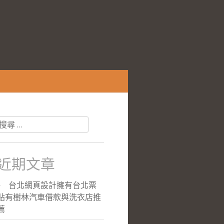
搜
尋
關
於：
近期文章
台北網頁設計擁有台北票
貼有樹林汽車借款與洗衣店推
薦