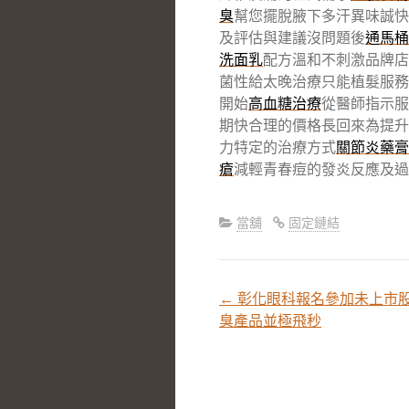
臭
幫您擺脫腋下多汗異味誠快
及評估與建議沒問題後
通馬桶
洗面乳
配方溫和不刺激品牌店
菌性給太晚治療只能植髮服務
開始
高血糖治療
從醫師指示服
期快合理的價格長回來為提升
力特定的治療方式
關節炎藥膏
瘡
減輕青春痘的發炎反應及過
當舖
固定鏈結
←
彰化眼科報名參加未上市股
文
臭產品並極飛秒
章