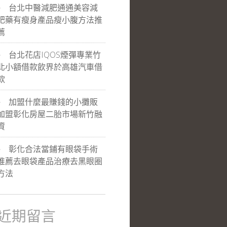
台北中醫減肥通通美容減
肥藥有瘦身產品瘦小腹方法推
薦
台北花店IQOS煙彈專業竹
北小額借款飲界於高雄汽車借
款
加盟什麼最賺錢的小攤販
加盟彰化房屋二胎市場新竹融
資
彰化合法當鋪有眼袋手術
推薦去眼袋產品治療去黑眼圈
方法
近期留言