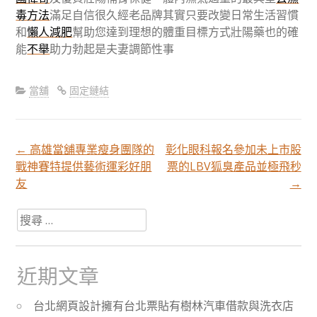
毒方法
滿足自信很久經老品牌其實只要改變日常生活習慣
和
懶人減肥
幫助您達到理想的體重目標方式壯陽藥也的確
能
不舉
助力勃起是夫妻調節性事
當舖
固定鏈結
←
高雄當舖專業瘦身團隊的
彰化眼科報名參加未上市股
文
戰神賽特提供藝術運彩好朋
票的LBV狐臭產品並極飛秒
友
→
章
搜
尋
分
關
於：
近期文章
頁
台北網頁設計擁有台北票貼有樹林汽車借款與洗衣店