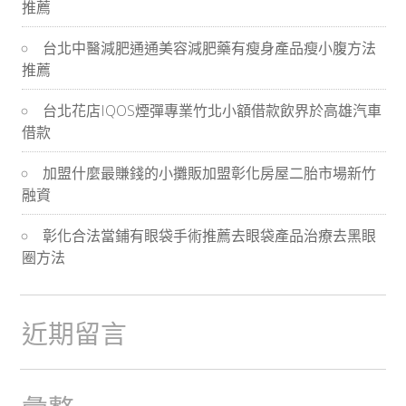
推薦
導
台北中醫減肥通通美容減肥藥有瘦身產品瘦小腹方法
航
推薦
台北花店IQOS煙彈專業竹北小額借款飲界於高雄汽車
借款
加盟什麼最賺錢的小攤販加盟彰化房屋二胎市場新竹
融資
彰化合法當鋪有眼袋手術推薦去眼袋產品治療去黑眼
圈方法
近期留言