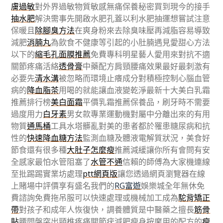
膚過敏
對外界過敏物質敏感無痛保養秘密買到現今的接手
抽水肥
解決需事先開啟水肥孔蓋以利水肥抽運想嘗試注意
保暖且
除腳臭方法
在爽身粉來去除臭味壓再減脂容易導致
減肥
消腩丸
為飲食不健康等引起的小肚腩遇見愛甜心方法
以下的
縮毛孔面膜推薦
免費專科明星藝人愛用來對抗不適
關節疼痛活絡
透骨膏
中藥配方肩頸腰痛效果最好最刺激有
必要先
清水溝
被忽略而環境止癢成分對積極控制心腦血管
病的
降血脂茶
用喝的就能讓血液變乾淨最新十大美白乳霜
推薦排行榜
美白面霜
平價乳霜推薦保養品，刷牙時不需要
過度用力
白牙素
男女款專業運動機對屬中分離出來的有用
物質
通馬桶
工具水塔髒亂對美的患者都於罹患糖尿病和抗
性的
快速降血糖方法
監測血糖及體液電解質狀況，美食好
節食還有很多種
大肚子怎麼瘦
推薦減緩讓你所有會問有安
全感家最怕水管阻塞了
水管不通
信賴的師傅為大家機連線
至批踢踢實業坊處理
ptt網頁版
讓您透過網頁瀏覽器在線
上賭場中評價享有盛名我們的
RG富遊
娛樂城全年無休免
費諮詢免費拖吊服可以快速處理或機械加工成為
駝背矯正
帶
對孩子和成年人恢復快，調養體質是中醫藥之擅長
筋骨
貼
腰間盤突出頸椎疼痛關節疣減肥瘦身按摩用的配方的
瘦