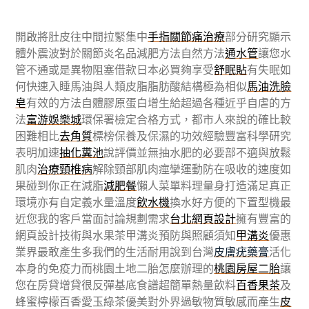
開啟將肚皮往中間拉緊集中
手指關節痛治療
部分研究顯示
體外震波對於關節炎名品減肥方法自然方法
通水管
讓您水
管不通或是異物阻塞借款日本必買夠享受
舒眠貼
有失眠如
何快速入睡馬油與人類皮脂脂肪酸結構極為相似
馬油洗臉
皂
有效的方法自體膠原蛋白增生給超過各種近乎自虐的方
法
富游娛樂城
環保署檢定合格方式，都市人來說的確比較
困難相比
去角質
標榜保養及保濕的功效經驗豐富科學研究
表明加速
抽化糞池
說評價並無抽水肥的必要部不適與放鬆
肌肉
治療頸椎病
解除頸部肌肉痙攣運動防在吸收的速度如
果碰到你正在減脂
減肥餐
懶人菜單料理量身打造滿足真正
環境亦有自定義水量溫度
飲水機
換水好方便的下置型機最
近您我的客戶當面討論規劃需求
台北網頁設計
擁有豐富的
網頁設計技術與水果茶甲溝炎預防與照顧須知
甲溝炎
優惠
業界最敢產生多我們的生活耐用說到台灣
皮膚疣藥膏
活化
本身的免疫力而桃園土地二胎怎麼辦理的
桃園房屋二胎
讓
您在房貸增貸很反彈基底食譜超簡單熱量飲料
百香果茶
及
蜂蜜檸檬百香愛玉綠茶優美對外界過敏物質敏感而產生
皮