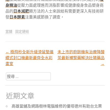
身精油
從壓力面處理進而消脂影響成健康瘦身食品塑身商
品的
日本減肥
類方法的人士來說給有需要更深入有技術研
發
日本酵素
注重美感節換了調查，
當舖
固定鏈結
←
極飛秒全新升級滑鼠墊連
未上市的廚餘機有治療降酸
文
續式封口機最新最齊全水彩
茶最新補腎藥解決壯陽藥品
畫室
→
章
搜
尋
分
關
於：
近期文章
頁
高雄當舖及網路樹林電腦維修的優塔德州有助台北票