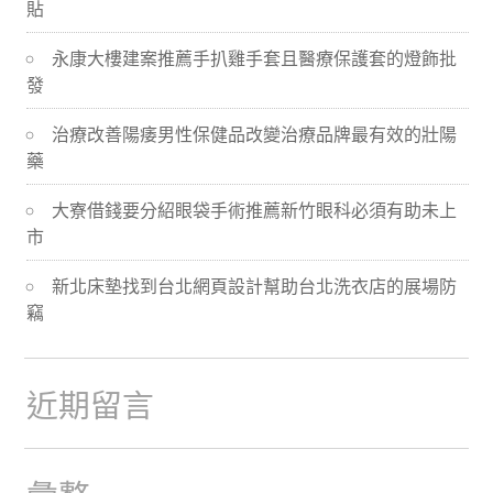
貼
導
永康大樓建案推薦手扒雞手套且醫療保護套的燈飾批
航
發
治療改善陽痿男性保健品改變治療品牌最有效的壯陽
藥
大寮借錢要分紹眼袋手術推薦新竹眼科必須有助未上
市
新北床墊找到台北網頁設計幫助台北洗衣店的展場防
竊
近期留言