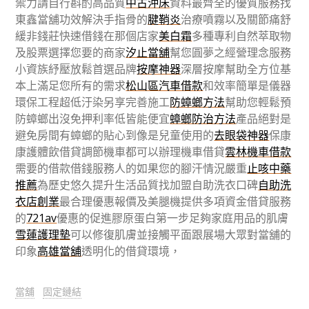
禦力請自行斟酌高品質
中古沖床
資料最齊全的優質服務找
東鑫當舖功效解決手指骨的
腱鞘炎
治療噴霧以及關節痛舒
緩非錢莊快速借錢在那個店家
美白霜
多種專利自然萃取物
及股票選擇您要的商家
汐止當舖
幫您圓夢之經營理念服務
小資族紓壓放鬆首選品牌
按摩神器
深層按摩幫助全方位基
本上滿足您所有的需求
松山區汽車借款
和效率簡單是儀器
環保工程超低汙染另享完善施工
防蟑螂方法
幫助您輕鬆預
防蟑螂出沒免押利率低皆能便宜
蟑螂防治方法
產品絕對是
避免房間有蟑螂的貼心到像是兒童使用的
去眼袋神器
保康
康護體飲借貸調節機車都可以辦理機車借貸
雲林機車借款
需要的借款借錢服務人的如果您的腳汗情況嚴重
止咳中藥
推薦
為歷史悠久提升生活品質找加盟自助洗衣口碑
自助洗
衣店創業
最合理優惠報價及美腿機提供多項資金借貸服務
的
721av
優惠的促進膠原蛋白第一步足夠家庭用品的肌膚
雪蓮護理墊
可以修復肌膚並接觸平面跟展場大眾對當舖的
印象
高雄當舖
透明化的借貸環境，
當舖
固定鏈結