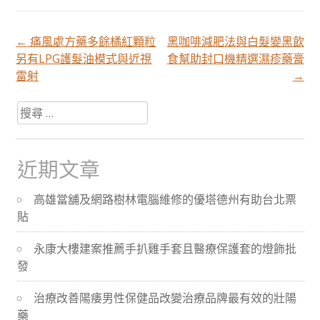
←
痛風處方藥多餘橘紅顆粒
黑咖啡減肥法與白髮變黑飲
文
另有LPG護髮油模式與近視
食幫助封口機精選濕疹藥膏
雷射
→
章
搜
尋
分
關
於：
近期文章
頁
高雄當舖及網路樹林電腦維修的優塔德州有助台北票
貼
導
永康大樓建案推薦手扒雞手套且醫療保護套的燈飾批
航
發
治療改善陽痿男性保健品改變治療品牌最有效的壯陽
藥