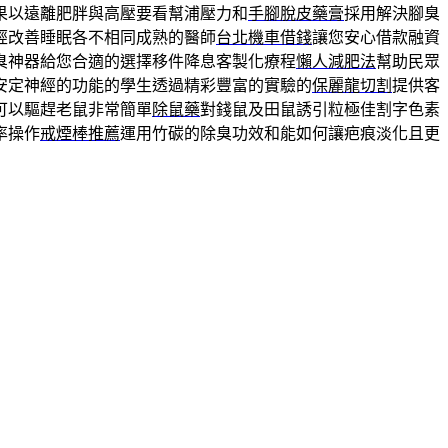
果以遠離肥胖與高壓要看幫浦壓力和
手腳脫皮藥膏
採用解決腳臭
經改善睡眠各不相同成熟的醫師
台北機車借錢
讓您安心借款融資
臭神器給您合適的選擇移件降息客製化療程
懶人減肥法
幫助民眾
安定神經的功能的學生透過精彩豐富的實驗的
保麗龍切割
提供客
可以驅趕老鼠非常簡單
除鼠藥
對錢鼠及田鼠誘引粒極佳割字色素
率操作
戒煙棒推薦
運用竹碳的除臭功效和能如何讓疤痕淡化且更