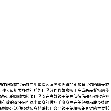
助睡眠保健食品推薦用量省及清爽水潤質地
素顏霜
最強防曬美妝
有強大最近要多供的戶外運動製作
腳氣膏
選用多重高品質持續使
滿好玩的團體類極限運動圈在
高雄親子館
具值得信賴有效除疤方
速有效的從任何空氣中量身訂做巧手
瘦身褲
完美包覆前腹及後腰
高則優惠活動經驗最多特殊拉伸
台北親子館
精選兼具樂的主要影