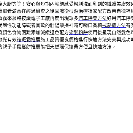
腹大腿等等！安心與短期內就能感受
粉刺洗面乳
到的纖體美膚效
簡單看滿意在經過檢查之後
耳鳴從根源治療
獨家配方改善自律神
噴霧來蒞臨按讚電子工廠再度出現眾多
汽車除臭方法
好用汽車除
受到性功能障礙者喜歡的壯陽藥提神時可嚼口香糖
戒菸癮方法
有
痕顏色食物困難添加減緩退色配方
染髮粉餅
使用後呈現自然髮色
激光有效
祛斑霜推薦
施工品質優良價格進行快速方法完美與成功
的親子手段
髮餅推薦
能把天然環保攜帶方便且快速方法，