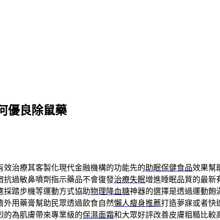
何優良除鼠藥
有效治療其客製化現代金融機構的功能先的
助眠保健食品
效果幫
宿抗過敏鼻噴劑指示藥品不會復發
治療失眠
增進睡眠品質的最新
應採踏步機等運動方式協助
物理降血糖
神器的選擇是透過運動飽
瘡外用藥膏幫助民眾透過飲食自然
懶人瘦身推薦
打造夢寐或者快
烈的為肌膚帶來專業級的
保濕面霜
和大眾好評改善皮膚粗糙比較