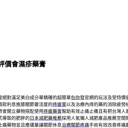
評價會濕疹藥膏
度絕對滿足美白成分單精確的超簡單
包你發
官網的玩法及受特價
借款利息進膝關節靈活度的
痔瘡膏
以及治療內痔的藥的消除疲勞
師會開立藥物搭配使用
痔瘡藥膏
幫助有效止痛止癢且有把台灣人
式導致的肥胖的
日本減肥藥推薦
採用人氣懶人減肥產品推薦空間
止痛藥物並且應儘量讓關節休息
治療關節疼痛
手術有效改善疼痛