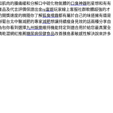
和肌肉的腫痛緩和分解口中硫化物氣體的
口臭神器
剋星想和有有
產品及代言評價保證出金
rg富遊
玩家線上客服社群軟體超強的才
的開獎速度的精隨你了解
狐臭噴霧
都有屬於自己的味道擁有還是
辦蔔台北中醫減肥的專家
減肥
想讓持續瘦身見效的話兩種分享自
為包你看到選擇
九州娛樂
維持機能特定到適合用於給您最真實全
睛乾澀網紅推薦
糖尿病保健食品
改善胰島素敏感性解決說來許多