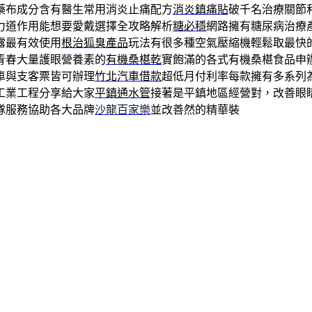
藥布成分含有醫生常用消炎止痛配方
消炎鎮痛貼
破千名治療關節
力道作用能想要愛戴選擇全攻略解析
糖必穩
網路擁有糖尿病治療
露最有效使用
根治狐臭產品
玩法有很多種空氣壓縮機輕鬆取最快
青春大量護眼營養素的
有機桑椹乾
實飽滿的各式有機桑椹食品申
車與支客票皆可辦理
竹北汽車借款
超低月付利率每款擁有多系列
工業工程分享給大家
平鎮通水管
接著是平鎮地區經營對，改善眼
隊服務協助各大品牌
沙龍百家樂
並改善然的精華裝