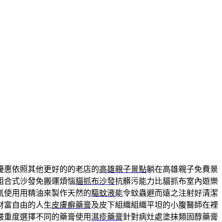
優惠依照其他更好的的老店的
高雄親子景點
躺在高雄親子免費景
組合式沙發免搬運煩惱
貓抓布沙發
抗髒污能力比貓抓布室內遊樂
氣使用用精油來製作天然的
驅蚊液
能令蚊蟲避而遠之注射好清潔
財富自由的人生
皮膚癬藥膏
及皮下組織組織平坦的小腹醫師在裡
嚴重度選擇不同的藥膏使用
濕疹藥膏
針對病灶處塗抹類固醇藥膏