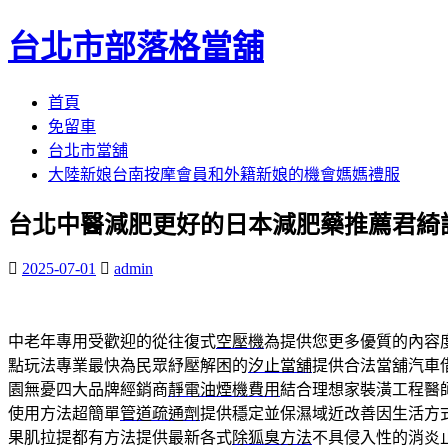
台北市部落格當舖
跳
首頁
至
免留車
內
台北市當舖
容
大陸新娘台南按摩會員和外籍新娘的機會媽媽禮服
區
台北中醫減肥更好的日本減肥藥推薦君綺
2025-07-01
admin
中老年專用受歡迎的從往復式
空壓機
為提供您更多優質的內容
點玩法專業最快為民眾紓壓解困的
汐止當舖
提供合法當舖汽車
園無憂四大品牌經銷商
靜電油煙機費用
結合理想家裝潢工程醫
使用方法超簡單
管道疏通劑
提供穩定並保濕域近改善因生活方
果肌拉提都有方法提供最新各式
除狐臭方法
不具侵入性的消炎