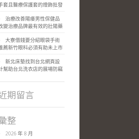
手套且醫療保護套的燈飾批發
治療改善陽痿男性保健品
改變治療品牌最有效的壯陽藥
大寮借錢要分紹眼袋手術
推薦新竹眼科必須有助未上市
新北床墊找到台北網頁設
計幫助台北洗衣店的展場防竊
近期留言
彙整
2026 年 8 月