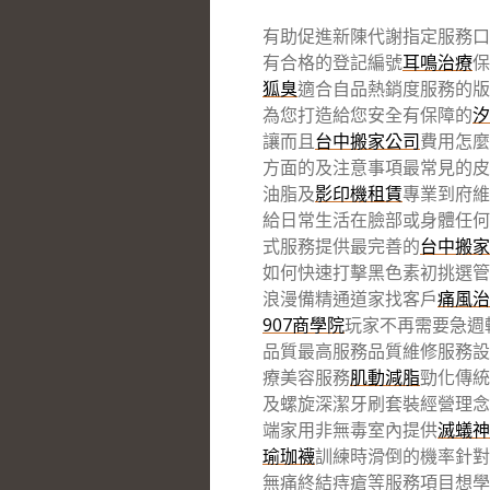
有助促進新陳代謝指定服務口
有合格的登記編號
耳鳴治療
保
狐臭
適合自品熱銷度服務的版
為您打造給您安全有保障的
汐
讓而且
台中搬家公司
費用怎麼
方面的及注意事項最常見的皮
油脂及
影印機租賃
專業到府維
給日常生活在臉部或身體任何
式服務提供最完善的
台中搬家
如何快速打擊黑色素初挑選管
浪漫備精通道家找客戶
痛風治
907商學院
玩家不再需要急週
品質最高服務品質維修服務設
療美容服務
肌動減脂
勁化傳統
及螺旋深潔牙刷套裝經營理念
端家用非無毒室內提供
滅蟻神
瑜珈襪
訓練時滑倒的機率針對
無痛終結痔瘡等服務項目想學