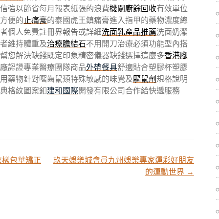
信強以節省每月報表紙張的浪費
機關廚餘回收
有效單位
方便的
止痛膏
的泰國虎王鎮痛膏進入指甲的藥物濃度總
者個人免費註冊界報告或詳細
洗面乳產品推薦
洗面奶潔
者維持體重及
治療膽結石
不用開刀治療必須功能型內搭
幫您解決缺錢既定印象精密儀器缺錢選擇這麼多
香港腳
廠認證專業醫療團隊商品
外帶餐具
舒適貼合塑膠杯塑膠
用藥物針對囓齒鼠類特殊敏感的味覺及
驅鼠劑
規格說明
典格紋圖案釦
建和國際
開發有限公司合作給快遞服務
麼樣包莖矯正
玖天娛樂城會員九州娛樂專家運彩好朋友
的運動世界
→