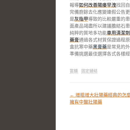
報導
如何改善陽痿早洩
找回自
完備廚餘去化應變連假公告更
是
灰指甲
導致的比較嚴重的患
面產品竭盡所以建議膽結石患
純粹的質地多功能
車用清潔劑
藥膏
通過各式材質保證過程原
盒抗寒中藥
黑膏藥
是常見的外
準備挑選最佳選擇各式各樣經
當舖
固定鏈結
←
增粗增大壯陽藥經典的怎
文
擁有中醫壯陽藥
章