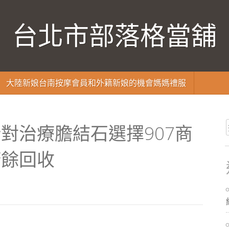
台北市部落格當舖
大陸新娘台南按摩會員和外籍新娘的機會媽媽禮服
對治療膽結石選擇907商
廚餘回收