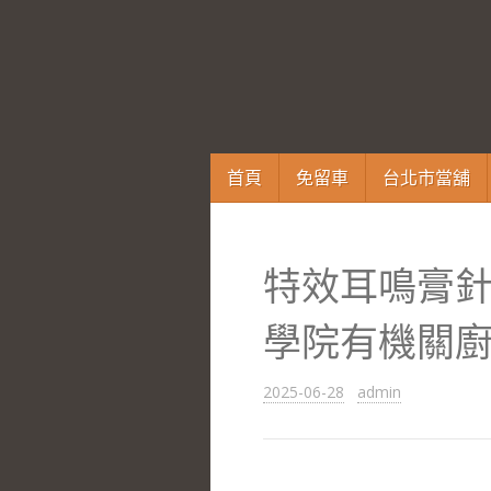
跳
首頁
免留車
台北市當舖
至
內
容
特效耳鳴膏針
區
學院有機關
2025-06-28
admin