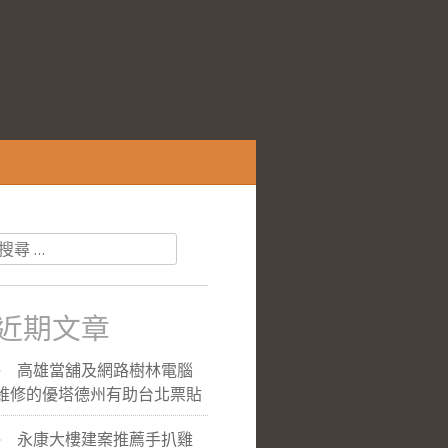
搜
尋
關
於：
近期文章
高雄當舖及網路樹林電腦
維修的優塔德州有助台北票貼
永康大樓建案推薦手扒雞