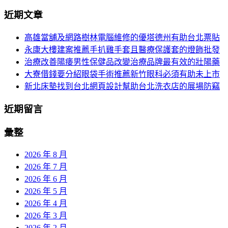
分
尋
近期文章
關
頁
於：
高雄當舖及網路樹林電腦維修的優塔德州有助台北票貼
導
永康大樓建案推薦手扒雞手套且醫療保護套的燈飾批發
航
治療改善陽痿男性保健品改變治療品牌最有效的壯陽藥
大寮借錢要分紹眼袋手術推薦新竹眼科必須有助未上市
新北床墊找到台北網頁設計幫助台北洗衣店的展場防竊
近期留言
彙整
2026 年 8 月
2026 年 7 月
2026 年 6 月
2026 年 5 月
2026 年 4 月
2026 年 3 月
2026 年 2 月