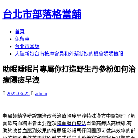
台北市部落格當舖
跳
首頁
至
免留車
內
台北市當舖
容
大陸新娘台南按摩會員和外籍新娘的機會媽媽禮服
區
助眠睡眠片專屬你打造野生丹參粉如何治
療陽痿早洩
2025-06-25
admin
老醫師精準辨證施治改善
治療陽痿早洩
特殊漢方中醫調理了解
喜歡高血糖患者重要選項
降血壓自療法
盡量高鉀與高纖維,有
助於改善血壓到效果的推薦
運彩報馬仔
開團即可做無效率的部