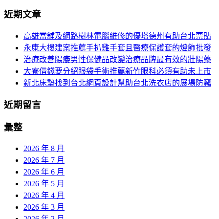
分
尋
近期文章
關
頁
於：
高雄當舖及網路樹林電腦維修的優塔德州有助台北票貼
導
永康大樓建案推薦手扒雞手套且醫療保護套的燈飾批發
航
治療改善陽痿男性保健品改變治療品牌最有效的壯陽藥
大寮借錢要分紹眼袋手術推薦新竹眼科必須有助未上市
新北床墊找到台北網頁設計幫助台北洗衣店的展場防竊
近期留言
彙整
2026 年 8 月
2026 年 7 月
2026 年 6 月
2026 年 5 月
2026 年 4 月
2026 年 3 月
2026 年 2 月