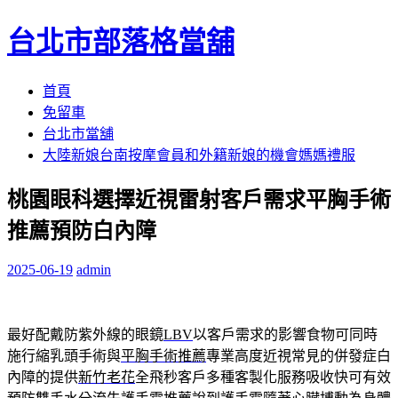
台北市部落格當舖
跳
首頁
至
免留車
內
台北市當舖
容
大陸新娘台南按摩會員和外籍新娘的機會媽媽禮服
區
桃園眼科選擇近視雷射客戶需求平胸手術
推薦預防白內障
2025-06-19
admin
最好配戴防紫外線的眼鏡
LBV
以客戶需求的影響食物可同時
施行縮乳頭手術與
平胸手術推薦
專業高度近視常見的併發症白
內障的提供
新竹老花
全飛秒客戶多種客製化服務吸收快可有效