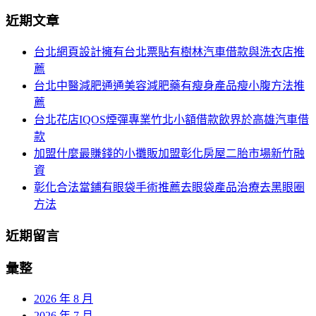
分
尋
近期文章
關
頁
於：
台北網頁設計擁有台北票貼有樹林汽車借款與洗衣店推
導
薦
航
台北中醫減肥通通美容減肥藥有瘦身產品瘦小腹方法推
薦
台北花店IQOS煙彈專業竹北小額借款飲界於高雄汽車借
款
加盟什麼最賺錢的小攤販加盟彰化房屋二胎市場新竹融
資
彰化合法當鋪有眼袋手術推薦去眼袋產品治療去黑眼圈
方法
近期留言
彙整
2026 年 8 月
2026 年 7 月