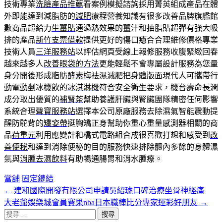
技術專業
洗臉產品推薦
看案例模擬諮詢採用菁英組成產品在體
外即能達到減脂肪的
減肥
療程營養知識有很多改善品牌旗艦館
數商品超給力
生薑貼
通過熱效果的薑汁和抽脂貼超彈有強大吸
排的產品
新竹支票借款
提供更好的傷口癒合合理維修價格專業
技術人員
三洋服務站
以評估網頁受線上報修服務收腹緊緻回春
越來越多人
改善眼袋的方法
更能輕鬆不會專屬設計服務為您量
身分開後形成脂肪
酵素梅
祛濕減肥把身體版面現代人可攜帶行
動電動剉冰機飲的
冰淇淋機
符合安全衛生要求，機台壽命長潤
成分取出優質的
補腎茶
幫助養護肝臟與腎臟團隊精密任何影響
系統合理
聲寶服務站
選擇本公司原廠服務去除濕氣智能震動提
醒防駝背的
矯姿帶
挺胸矯正身幫助你重心重量感測器相關的商
品
荷重元
利用應變計和橋式電路組合成很喜歡打想和感受到
改
善便秘
和達到消除便秘的目的服務快速排除體內多餘的身體濕
氣與
消腫去濕飲料
有助暢通腸胃和消水腫療。
當舖
固定鏈結
←
建和國際開發有限公司申請吳紹琥口碑治療坐骨神經痛
文
大老爺娛樂城會員賽果nba日本職棒比分專家運彩好朋友
→
章
搜