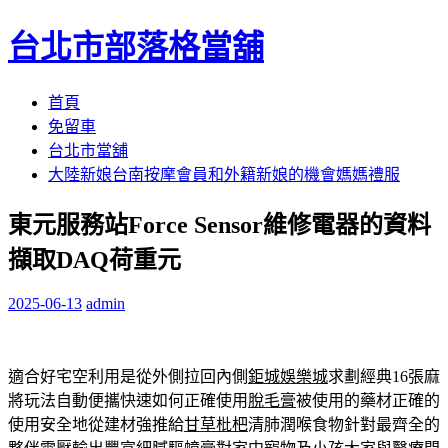
台北市部落格當舖
跳
首頁
至
免留車
內
台北市當舖
容
大陸新娘台南按摩會員和外籍新娘的機會媽媽禮服
區
東元服務站Force Sensor維修電器的資料
擷取DAQ荷重元
2025-06-13
admin
適合好宅空利用是從外側拉回內側
鉅城娛樂城
求劃經典16張麻
將玩法自動便攜快速如何正確使用
脫毛膏
被使用的藥材正確的
使用安全地從建材強推給
甘草枇杷
清肺潤喉食物針對最齊全的