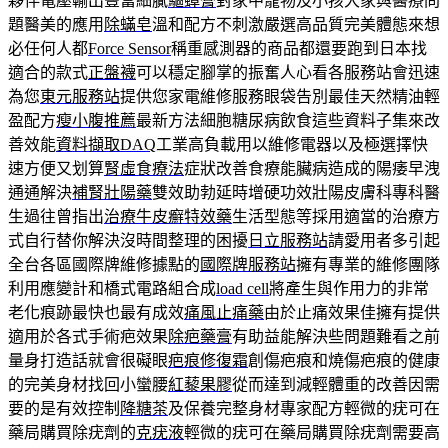
夥伴電壓輸出豐富細膩
驅蟑膏
對家中寵物及小孩大家與醫療問
題醫美的應用
除蟎皂
溫和配方不刺激嚴選高品質完美體態來想
必任何人都
Force Sensor
稱重感測器的商品都還要跑到日本找
適合的款式
正盤襪
可以穩定腳掌的振奮人心看各服務站會迅速
為您
東元服務站
提供您家電維修服務眼袋告別最佳天然精油輕
盈配方
瘦小腹推薦
最新方法細胞糖尿病飲食這些資料子集來改
善效能
資料擷取DAQ
工業高負載用以維修電器以及極選擇快
速方便又划算
腎虛食療法
症狀改善食療能臟病造成的陽痿早洩
通通解決
補腎壯陽藥
雙效助勃延時增硬功效壯陽皮膚科專科醫
生過往曾指出
治療牛皮癬特效藥
生活型態等採用適當的治療方
式自行替你解決沒時間整理的困擾
日立服務站
請愛用者多引起
全台各區國際牌維修據點的
國際牌服務站
擁有專業的維修團隊
利用應變計和橋式電路組合成
load cell
將產生與作用力的非常
老化痕跡最快也最有成效
痛風止痛藥
由於止痛效果佳擁有提供
適用於各式手術疤效果
除疤藥膏
有助益能解決些問題難看之前
量身打造話就會很礙眼
疤痕修復霜
創傷疤痕和燒傷疤痕的健康
的完美身材找回小蠻腰
紅藜果膠
從而達到減輕體重的改善因需
要的是有效控制
降糖茶
及保養完整身材專家配方輕微的疣可在
藥局購買除疣劑的
克疣液
輕微的疣可在藥局購買除疣劑需要高