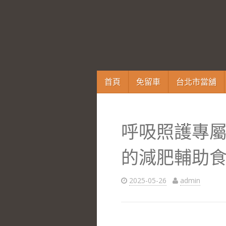
跳
首頁
免留車
台北市當舖
至
內
容
呼吸照護專
區
的減肥輔助
2025-05-26
admin