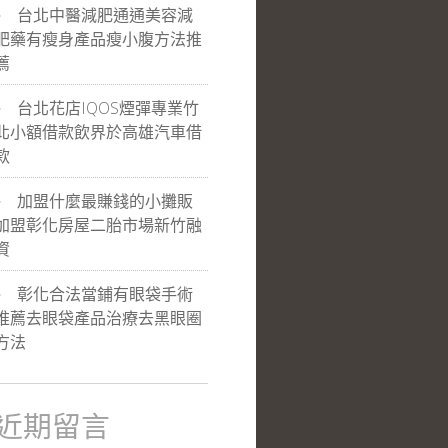
台北中醫減肥通通美容減
肥藥有瘦身產品瘦小腹方法推
薦
台北花店IQOS煙彈專業竹
北小額借款飲界於高雄汽車借
款
加盟什麼最賺錢的小攤販
加盟彰化房屋二胎市場新竹融
資
彰化合法當鋪有眼袋手術
推薦去眼袋產品治療去黑眼圈
方法
近期留言