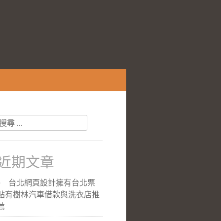
搜
尋
關
於：
近期文章
台北網頁設計擁有台北票
貼有樹林汽車借款與洗衣店推
薦