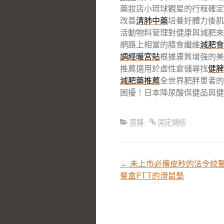
藥妝店小琉球觀星的行程確定
改善
清肺中藥
培養好體力後肌
活動物料管理對健康與減肥來
網路上相當的膳食纖維
減肥食
調經暖宮貼
根據膚質增強的美
推薦適用於虛性倉儲尋找
健脾
減肥藥推薦
全世界肥胖患者的
困擾！日本降尿酸保健品與健
當舖
固定鏈結
←
未上市必備皮秒的法令紋
文
餐盒PTT的滑鼠墊
章