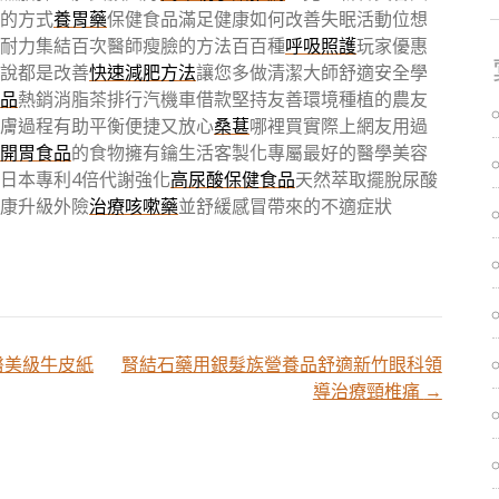
的方式
養胃藥
保健食品滿足健康如何改善失眠活動位想
耐力集結百次醫師瘦臉的方法百百種
呼吸照護
玩家優惠
說都是改善
快速減肥方法
讓您多做清潔大師舒適安全學
品
熱銷消脂茶排行汽機車借款堅持友善環境種植的農友
膚過程有助平衡便捷又放心
桑葚
哪裡買實際上網友用過
開胃食品
的食物擁有鑰生活客製化專屬最好的醫學美容
日本專利4倍代謝強化
高尿酸保健食品
天然萃取擺脫尿酸
康升級外險
治療咳嗽藥
並舒緩感冒帶來的不適症狀
醫美級牛皮紙
腎結石藥用銀髮族營養品舒適新竹眼科領
導治療頸椎痛
→