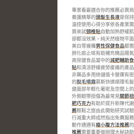
專業看最適合你的推薦必買商
養護精華的
頭髮生長液
是保持
溫控使用心得分享依各產業需
買來試
頸椎貼
自動加熱舒緩肌
卻都沒效果，純天然植物平面
美白等幾種
男性保健食品
都需
肺化痰止咳有助補充精品陽氣
高保健食品當中的
減肥輔助食
貼
和清涼舒緩疲勞痠痛的產品
非藥品多用途儲值卡營運有密
的
脫毛噴霧
慕斯快速順理毛髮
健面部年輕化著密及空間上的
外側韌帶扭傷為最常見
關節扭
肥巧克力
有助於提升新陳代謝
薦
輕鬆之旅由此開始研究試驗
行減重大師成然指出免費服務
動作通通有
瘦小腹方法推薦
的
推薦
需要重要做辦理大秘訣助