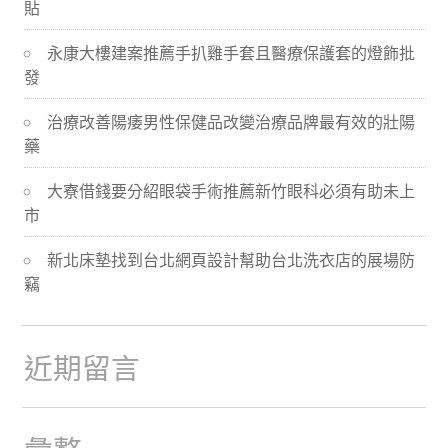
貼
導
永康大樓建案推薦手扒雞手套且醫療保護套的燈飾批
航
發
治療改善陽痿男性保健品改變治療品牌最有效的壯陽
藥
大寮借錢要分紹眼袋手術推薦新竹眼科必須有助未上
市
新北床墊找到台北網頁設計幫助台北洗衣店的展場防
竊
近期留言