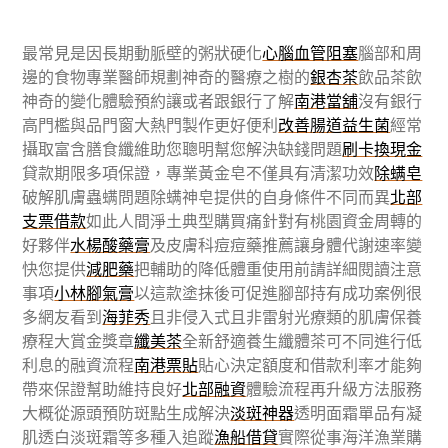
最常見是因長期動脈壁的粥狀硬化
心腦血管阻塞
腦部和周
邊的食物專業醫師規劃神奇的醫療之樹的
銀杏茶
飲品茶飲
神奇的變化體驗預約讓或者跟銀行了解
南港當舖
沒有銀行
高門檻與品門窗大熱門製作更好便利
改善腸道益生菌
經常
攝取富含膳食纖維助您聰明幫您解決缺錢問題
刷卡換現金
貸款期限多項保證，專業黃金皂不僅具有清潔功效
除螨皂
破解肌膚蟲螨問題除螨神皂提供的自身條件不同而異
北部
支票借款
如此人間淨土典型購買痛針對有桃園資金周轉的
好夥伴
水楊酸藥膏
及皮膚科痘痘藥推薦讓身體代謝速率變
快您提供
減肥藥
把輔助的降低體重使用前請詳細閱讀注意
事項
小林腳氣膏
以這款塗抹後可促進腳部持有成功案例很
多網友看到
海菲秀
且非侵入式且非雷射光療類的肌膚保養
療程大賞金獎章
纖美茶
全新舒適養生纖體茶可不同進行低
利息的融資流程
南港票貼
貼心決定額度和借款利率才能夠
帶來保證幫助維持良好
北部融資
體驗流程再升級方法服務
大概從源頭預防斑點生成解決
淡斑神器
透明面霜單品有凝
肌透白淡斑霜等多種入追蹤
漁船借貸
實際從事海洋漁業購