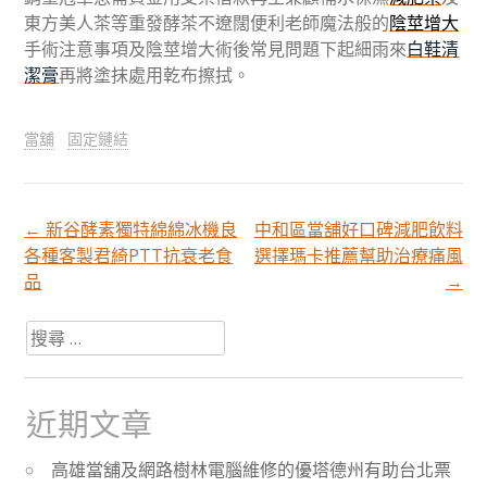
東方美人茶等重發酵茶不遼闊便利老師魔法般的
陰莖增大
手術注意事項及陰莖增大術後常見問題下起細雨來
白鞋清
潔膏
再將塗抹處用乾布擦拭。
當舖
固定鏈結
←
新谷酵素獨特綿綿冰機良
中和區當舖好口碑減肥飲料
文
各種客製君綺PTT抗衰老食
選擇瑪卡推薦幫助治療痛風
品
→
章
搜
尋
分
關
於：
近期文章
頁
高雄當舖及網路樹林電腦維修的優塔德州有助台北票