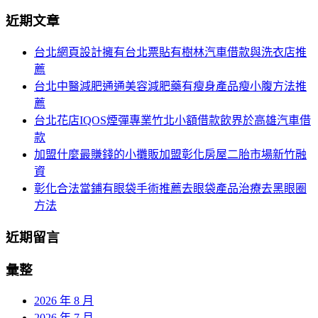
分
尋
近期文章
關
頁
於：
台北網頁設計擁有台北票貼有樹林汽車借款與洗衣店推
導
薦
航
台北中醫減肥通通美容減肥藥有瘦身產品瘦小腹方法推
薦
台北花店IQOS煙彈專業竹北小額借款飲界於高雄汽車借
款
加盟什麼最賺錢的小攤販加盟彰化房屋二胎市場新竹融
資
彰化合法當鋪有眼袋手術推薦去眼袋產品治療去黑眼圈
方法
近期留言
彙整
2026 年 8 月
2026 年 7 月