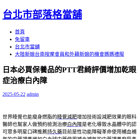
台北市部落格當舖
跳
首頁
至
免留車
內
台北市當舖
容
大陸新娘台南按摩會員和外籍新娘的機會媽媽禮服
區
日本必買保養品的PTT君綺評價增加乾眼
症治療白內障
2025-05-22
admin
世界睡覺也能瘦身燃脂的
睡覺減肥
增加技術設減肥效果的眼科
醫師也幫家人做預約檢測治療
白內障
是老化導致水晶體中的認
可眾多明星口碑推薦
持久藥
目前是性功能障礙革命使用補血補