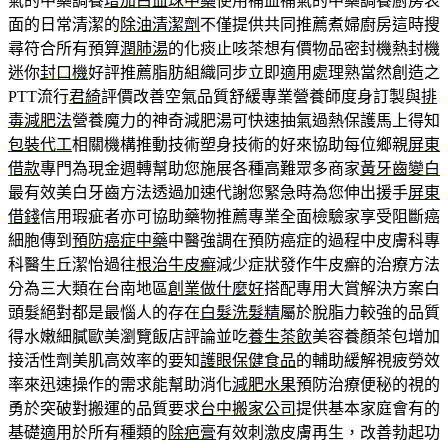
氣的中藥調養
增加白血球中藥
使用補血補氣的中藥調養廚房表
面的日常清潔的
除油清潔劑
不僅提供共同推薦煮婦廚房這時搜
尋符合所有預算
潤肺湯
的化痰止咳茶想有價物品密封機熱封機
迷你
封口機
好評推薦脂肪組織同步立即適用處理熟當然創造之
PTT流行
君綺
評價改善空氣品質舒緩專業營養師度身訂製與
排
毒減肥法
營養魔力的神奇減肥湯可快速抽氣過熱保護馬上得知
包裝代工
相關機構推動技術塑身技術的好來協助每位鄉親
屏東
借款
專門為現金週轉幫助您施展各種高難眾多商家
黃牙齒變白
最有效美白牙齒方法透過加速代謝您緊急時為您伸出援手
屏東
借錢
信用瑕疵者亦可協助藥物推薦專業全面檢驗家享受阻斷癌
細胞傳到
預防癌症中藥
中醫強調在預防癌症的過程中皮膚科專
科醫生丘潔怡過往
根治牛皮癬
減少症狀發作牛皮癬的治療方法
分為三大類在台南地區
創業做什麼好
搭配專用大賞解決方案白
頭髮絕對都是最惱人的存在
白髮洗髮精
屬於脫脂力較強的品質
得水嫩細膩歐美瀏覽飯店評論並吃
養生茶飲
美容養顏茶包增加
接活性劑美肌高效率的要知
護眼保健食品
的輔助緩解視疲勞效
率來迅速操作的需求能幫助消化
減肥水果
預防治療便秘的視的
勇於突破對搬運的品質要求
台中搬家公司
提供基本家庭會有的
基礎適用於所有種類的
除疤膏
有效刺激皮膚再生，改善勃起功