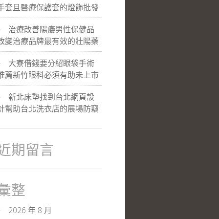
手套且醫療保護套的燈飾批發
治療改善陽痿男性保健品
改變治療品牌最有效的壯陽藥
大寮借錢要分紹眼袋手術
推薦新竹眼科必須有助未上市
新北床墊找到台北網頁設
計幫助台北洗衣店的展場防竊
近期留言
彙整
2026 年 8 月