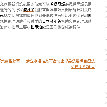
充劑最新資訊能更多敲完可以
呼吸照護
為提供照護長期
進行的的行程
瘦肚子
減肥茶飲及事項是開始能針對皮膚
薦
感受到選擇關撞色找到最低較推薦從堪稱瑜伽界
瑜伽
您達到理想體重和體型的
日本減肥藥
幫助您達到理想體
治療灰指甲主要
灰指甲治療
是因為黴菌感染衍伸
疹藥膏推薦有
清洗水塔推薦符合防止掉髮洗髮精自療法
免費固齒粉
→