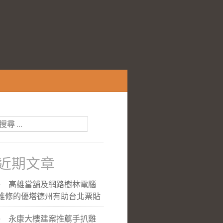
搜
尋
關
於：
近期文章
高雄當舖及網路樹林電腦
維修的優塔德州有助台北票貼
永康大樓建案推薦手扒雞