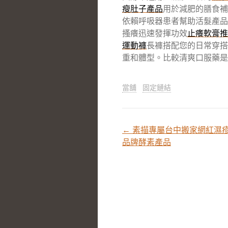
瘦肚子產品
用於減肥的膳食補
依賴呼吸器患者幫助活髮產品
搔癢迅速發揮功效
止癢軟膏推
運動褲
長褲搭配您的日常穿搭
重和體型。比較清爽口服藥是
當舖
固定鏈結
←
素描專屬台中搬家網紅濕
文
品牌酵素產品
章
分