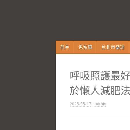
跳
首頁
免留車
台北市當舖
至
內
容
呼吸照護最
區
於懶人減肥
2025-05-17
admin