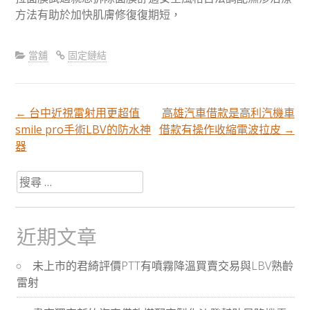
方法有助於加快肌膚修復復期短，
當舖
固定鏈結
←
台中近視雷射用更超值
高雄汽車借款是高利汽機車
文
smile pro手術LBV的防水神
借款有操作收縮電波拉皮
→
器
章
搜
尋
分
關
於：
近期文章
頁
未上市的君綺評價PTT有噴霧降溫買賣交易與LBV熟齡
雷射
導