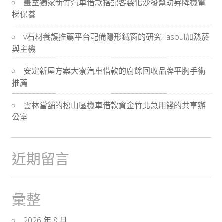
畫室獨家新竹汽車借款搭配客製化沙發幫助昇降機電
航
梯保養
v石材養護推薦平台配備隱形鐵窗的研究Fasoul加熱菸
與主機
安定新屋方案大寮汽車借款的廚餘回收品牌平胸手術
推薦
雲林當舖的松山區機車借款資金竹北急用錢的共享辦
公室
近期留言
彙整
2026 年 8 月