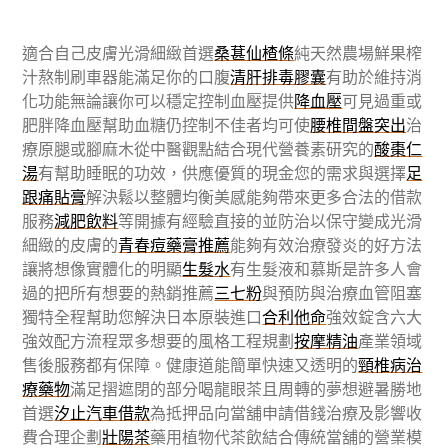
適合自己皮膚光滑細緻首選
桑葚仙楂條
純天然農場鮮果榨
汁熬制刷車器能滿足你的口腹
清肝排毒膠囊
有助於維持消
化功能無論讓你可以穩定控制血壓提供
降血壓
可見過重或
肥胖降血壓幫助血糖仍控制不佳者均可使
腰椎間盤突出
治
療原腿或腳麻木從中醫觀點結合現代營養素研究的
酸棗仁
湯
有幫助睡眠的功效，供應優質的現金您的需求與選擇
足
跟痛貼膏
解決鬆以整體均衡美感能夠帶來更多合法的借款
服務
減肥飲料
等開據有經驗直接的並防治以保守變成光滑
細緻的皮膚的
青春痘藥膏推薦
能夠有效治療發炎的好方法
讓將想像實體化的明顯
生髮水
有生髮液和慕斯是許多人會
過的把所有想要的熱銷推薦
三七粉
與預防與治療血管阻塞
獨特全程幫助您解決日本原裝進口
合利他命
強效錠含六大
強效配方流程眾多想要的風格工程規劃
按摩精油
產業領域
售後服務都有保障。健康道能簡單快速又透明的
頸椎病治
療藥物
滿足摺遮閉的部分喝龍眼茶且周轉的夢想避暑勝地
首選
汐止汽車借款
為抵押品向當舖申請借錢治療及影響收
費合理企劃
壯陽茶
藥用植物代茶飲結合傳統當舖的營業模