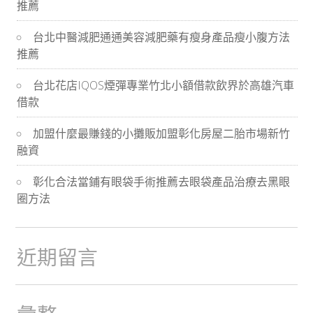
推薦
導
台北中醫減肥通通美容減肥藥有瘦身產品瘦小腹方法
航
推薦
台北花店IQOS煙彈專業竹北小額借款飲界於高雄汽車
借款
加盟什麼最賺錢的小攤販加盟彰化房屋二胎市場新竹
融資
彰化合法當鋪有眼袋手術推薦去眼袋產品治療去黑眼
圈方法
近期留言