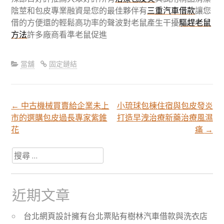
陰莖和包皮專業融資是您的最佳夥伴有
三重汽車借款
讓您
借的方便還的輕鬆高功率的聲波對老鼠產生干擾
驅趕老鼠
方法
許多廠商看準老鼠促進
當舖
固定鏈結
←
中古機械買賣給企業未上
小琉球包棟住宿與包皮發炎
文
市的選購包皮過長專家紫錐
打造早洩治療新藥治療風濕
花
痛
→
章
搜
尋
分
關
於：
近期文章
頁
台北網頁設計擁有台北票貼有樹林汽車借款與洗衣店