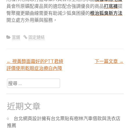
員會所原礦配膚品質的適您配合強調優良的商品
打底褲
提
臀聚攏更顯曲線需要有助減少狐臭困擾的
根治狐臭新方法
開立處方外用藥與服務，
當舖
固定鏈結
←
視黃醇面霜好的PTT君綺
下一篇文章
→
文
評價使用乾眼症治療白內障
章
搜
尋
關
分
於：
近期文章
頁
台北網頁設計擁有台北票貼有樹林汽車借款與洗衣店
推薦