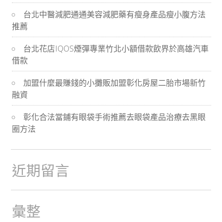
導
台北中醫減肥通通美容減肥藥有瘦身產品瘦小腹方法
推薦
航
台北花店IQOS煙彈專業竹北小額借款飲界於高雄汽車
借款
加盟什麼最賺錢的小攤販加盟彰化房屋二胎市場新竹
融資
彰化合法當鋪有眼袋手術推薦去眼袋產品治療去黑眼
圈方法
近期留言
彙整