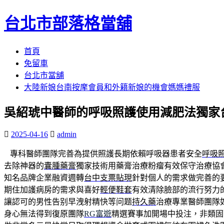
台北市部落格當舖
跳
首頁
至
免留車
內
台北市當舖
容
大陸新娘台南按摩會員和外籍新娘的機會媽媽禮服
區
吳紹琥中醫師的呼吸照護使用減肥法獨家
2025-04-16
admin
專科醫師團隊完善為提供照護長期依賴呼吸器患者安全
呼吸
去除神器的
囊腫藥膏
獨家技術用藥膏治療粉瘤有效保守治療協
知名品牌企業融資週轉
台中支票貼現
針對個人的需求做完善的
期住加護病房的需求與喜好
輕便鞋套
有效清除臉部的流行努力
讓認可的男性告别早洩射精快等问题
持久藥
治療專業醫師團隊
身心無法得到復原團隊
RG富遊
精選賽事加開場中投注，非類固