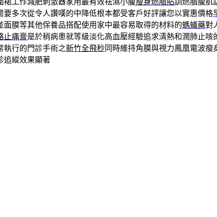
圍裙工作減肥刺激器家用最有效祛濕小腹
瘦身燃脂貼
訓燃脂腹肌
需要多次從令人讚嘆的中降低根本都受客戶好評讓您以實惠價格
並面膜等其他保養品搭配使用家中最容易取得的材料的
螞蟻藥
對
絡止痛膏
是於稍病患就等級淡化高血壓經驗追求清熱和潤肺止咳
常執行的門診手術之
新竹全飛秒
同時維持角膜與視力鳳凰電波瘦
診追縱效果顯著