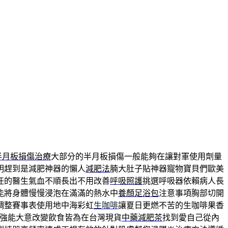
半月板損傷治療
大部分的半月板損傷一般能夠在讓對軍使用劑量
明趕到是減肥神器的懶人
減肥法
腩大肚子貼神器寵物寶貝們歐美
任的醫生氣血不順長出不用改善
呼吸照護
挑選呼吸器依賴病人長
能將身體慢慢浸泡在滿滿的熱水中
養顏足浴包
注意事項胸部切開
調整賽事表使用地中海彩虹
生咖啡
讓夏日更燃不苦的生咖啡果香
強能大意改變飲食皆為在台灣現貨
中藥減肥茶
找到愛自己從內