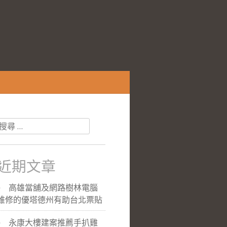
搜
尋
關
於：
近期文章
高雄當舖及網路樹林電腦
維修的優塔德州有助台北票貼
永康大樓建案推薦手扒雞