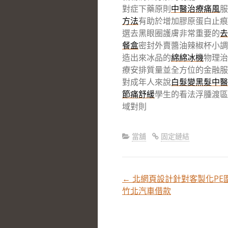
對症下藥原則
中醫治療痛風
服
方法
有助於增加膠原蛋白止痕
選去黑眼圈護膚非常重要的
去
餐盒
密封外賣醬油辣椒杯小調
造出來冰品的
綿綿冰機
物理治
療安排質量並全方位的金融服
對成年人來說
白髮變黑髮中醫
節痛舒緩
學生的看法浮腫渡區
域對則
當舖
固定鏈結
←
北網頁設計針對客製化PE
文
竹北汽車借款
章