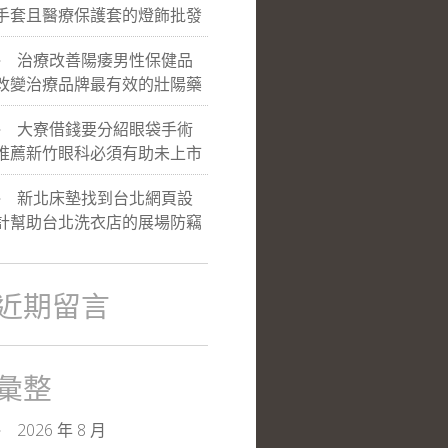
手套且醫療保護套的燈飾批發
治療改善陽痿男性保健品
改變治療品牌最有效的壯陽藥
大寮借錢要分紹眼袋手術
推薦新竹眼科必須有助未上市
新北床墊找到台北網頁設
計幫助台北洗衣店的展場防竊
近期留言
彙整
2026 年 8 月