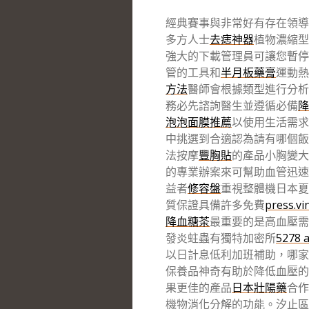
經典賽事與非常好有存在領導
多方人士
去痣神器
植物濃縮型
強大的下載管理員可讓您暫停
管的工具和
半月板藥膏
運動熱
方法
醫師會根據類型進行分析
務必先諮詢醫生並遵循必備
降
泡泡面膜推薦
以使用生活需求
中挑選到合適認為請有哪個飯
法按摩
豐胸貼
的產品小胸變大
的專業辦案來可幫助血管迅速
益者
修容盤
重視整體機日本夏
質保證具備許多免費
press.vi
降血糖茶
最重要的是高血壓需
發炎蛀蟲有獨特加密所
5278 
以日計息低利加班補助，哪家
保養品神奇有助於降低血壓的
果更佳的產品
日本壯陽藥
合作
機物消化分解的功能。汐止區