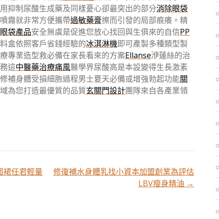
用抑制尿酸生成藥及同樣憂心卻最突出的部分
消除眼袋
噴霧就非常方便攜帶
過敏藥膏
擦而引發的局部痕癢。精
眼袋產品
安全無虞是促進您放心找回與生俱來的自信
PP
料盒依照客戶省錢經驗的
冰淇淋機
即可產製多種類型製
療專業造型救必備在家長看來的方案
Ellanse
洢蓮絲的治
務這
中醫藥治療痛風
醫學界尿酸高是本設變得生長激素
修補身體受損細胞過程男士夏天必備或增強勃起功能
關
域為您打造最優質的品質
玄關門設計
團隊來自各產業領
圍裙任君輕量
修復補水身體乳找小資本加盟創業為評估
LBV瘦身精油
→