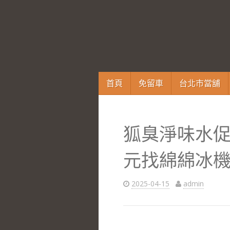
跳
首頁
免留車
台北市當舖
至
內
容
狐臭淨味水
區
元找綿綿冰
2025-04-15
admin