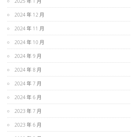
2025 年 1 月
2024 年 12 月
2024 年 11 月
2024 年 10 月
2024 年 9 月
2024 年 8 月
2024 年 7 月
2024 年 6 月
2023 年 7 月
2023 年 6 月