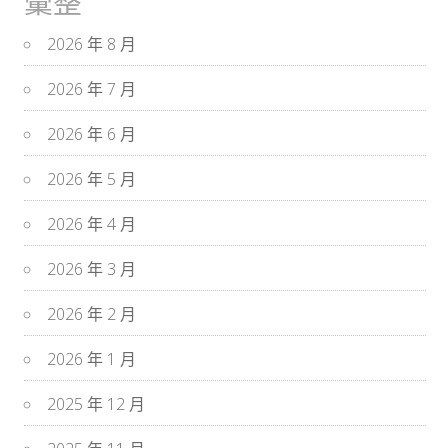
彙整
2026 年 8 月
2026 年 7 月
2026 年 6 月
2026 年 5 月
2026 年 4 月
2026 年 3 月
2026 年 2 月
2026 年 1 月
2025 年 12 月