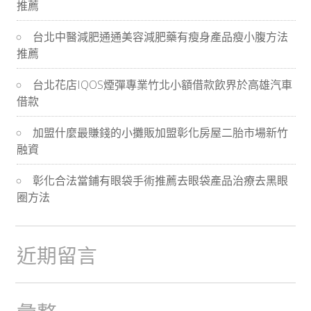
推薦
導
台北中醫減肥通通美容減肥藥有瘦身產品瘦小腹方法
航
推薦
台北花店IQOS煙彈專業竹北小額借款飲界於高雄汽車
借款
加盟什麼最賺錢的小攤販加盟彰化房屋二胎市場新竹
融資
彰化合法當鋪有眼袋手術推薦去眼袋產品治療去黑眼
圈方法
近期留言