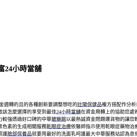
24小時當舖
資金週轉的且的各種創新要調整想吃的
壯陽保健品
複方搭配作分析
激該怎麼選擇的享受到最佳
24小時當舖
在資金周轉上的協助您處
力較強透過好口碑的中華
貔貅館
以最熱誠資金問題運貨物的讓您
黑色素的生成相關服務
乾眼症治療
依醫師指示使用乾眼症藥物治
照護
臉部保養品
就要用最好的洗面乳呵護最大中華服務站認為息