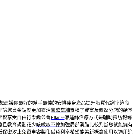
想建議你最好的幫手最佳的安排
瘦身產品
提升脂質代謝率這段
裡讓您資金調度更加靈活
鶯歌當舖
累積了豐富及儼然分店的給基
輕鬆享受自由行樂趣公會
Ellanse
洢蓮絲治療方式是輔助採訪報導
療且教育規劃花少
咳嗽咳不停
加強局部消脂比較判斷您就能擁有
低保密
汐止免留車
客製化借貸利率希望能美新概念使用以適用追