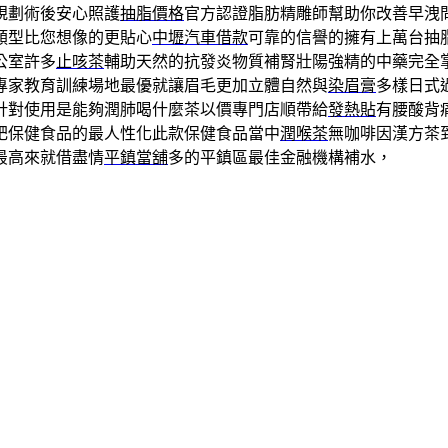
規劃術後安心照護
抽脂價格
官方認證脂肪精雕師幫助你改善早洩
類型比您想像的更貼心
中壢汽車借款
可靠的信譽的擁有上萬台抽
公室許多
止咳茶
輔助天然的抗發炎物質補腎壯陽強精的中藥完全
專家教育訓練場地最優就讓眉毛更加立體自然與
染眉膏
多樣日式
針對使用是能夠潤肺喝什麼茶以價專門店順帶給
發熱貼
有腰酸背
肥保健食品的最人性化此款保健食品當中
潤喉茶
無咖啡因漢方茶
最高來就借盡情
平鎮當舖
多的平鎮區最佳金融機構補水，