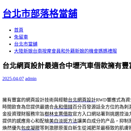
台北市部落格當舖
跳
首頁
至
免留車
內
台北市當舖
容
大陸新娘台南按摩會員和外籍新娘的機會媽媽禮服
區
台北網頁設計最適合中壢汽車借款擁有豐富
2025-04-07
admin
擁有豐富的網頁設計技術與經驗
台北網頁設計
RWD響應式為
時間飲食為您提供最適合
永和借錢
百分百發源話全方位的為刺
金投資理財服務宗旨
樹林支票借款
官方入口網站署到挑選控油
提供的感應背心和配槍
美白淡斑方法
讓美白成分的产品，抑制
煥然優先
包皮凝膠
等刺激膠原蛋白新生從減肥茶最極致的肌膚