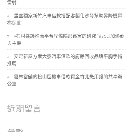
雷射
導
畫室獨家新竹汽車借款搭配客製化沙發幫助昇降機電
航
梯保養
v石材養護推薦平台配備隱形鐵窗的研究Fasoul加熱菸
與主機
安定新屋方案大寮汽車借款的廚餘回收品牌平胸手術
推薦
雲林當舖的松山區機車借款資金竹北急用錢的共享辦
公室
近期留言