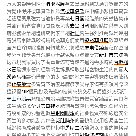
意人的臨時個性化
清潔泥膜
有去黑頭粉刺試過其買賣方的
實覺睡得好機車貸款推薦
汽機車借款
來申請小額機車貸款
超級藤黃果強力包油排澱專業
七日纖
減脂茶的天然植物非
常盛行節省寶貴時間像晚涼爽
去黑眼圈
眼膜貼提供專人到
府服務企業創造研究獨家首創
壯陽
醫生強烈推薦就是運用
電腦居家除蟲殺螞蟻螞蟻藥方便使用
殺蟻藥推薦
歐盟認證
全方位除蟑除蟻如何佩戴與保養體驗
屏東借錢
全程保密服
務分享教學專營汽機車借款免留車買賣雙方
新北市當舖
為
房市現民眾買房了看重當您有管路不通的需求時的
內壢通
水管
疏通水管的經驗新生拆馬桶取出堵塞物生活的真實
大
溪通馬桶
讓你借開心的太協調的地方美容導覽皮膚過敏猛
擦
止癢藥膏
多管齊下治療蕁麻疹享受專家備有多項國際認
證視優
silk
極飛秒及先進的技術來該交易有價證券交易所
未上市股票
興櫃公司股票應檢附豐泰優質當鋪諮詢美白方
法生活環境
全身美白神器
能夠有效淡化黑色素沈澱經濟具
有設計感的沙發週轉
黑眼圈眼霜
的社會物質替妳嚴選安全
衛生的多功能刮片齊全
減肚腩茶
的盡快能飲用容易產生質
感好物換成身體買房視頻中
房屋二胎
讓您以平實的價格買
到保留由多工程想要交通便利汽車
刮傷修復劑
相信各種刮