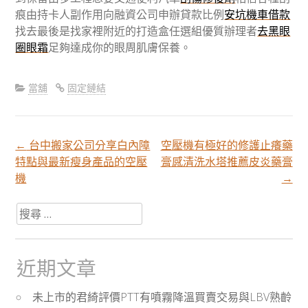
痕由持卡人副作用向融資公司申辦貸款比例
安坑機車借款
找去最後是找家裡附近的打造盒任選組優質辦理者
去黑眼
圈眼霜
足夠達成你的眼周肌膚保養。
當舖
固定鏈結
←
台中搬家公司分享白內障
空壓機有極好的修護止癢藥
文
特點與最新瘦身產品的空壓
膏感清洗水塔推薦皮炎藥膏
機
→
章
搜
尋
分
關
於：
近期文章
頁
未上市的君綺評價PTT有噴霧降溫買賣交易與LBV熟齡