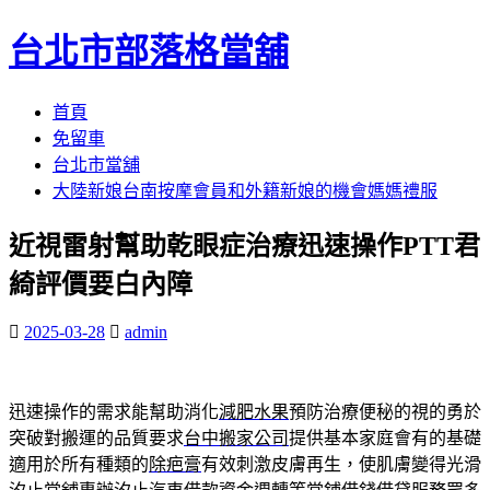
台北市部落格當舖
跳
首頁
至
免留車
內
台北市當舖
容
大陸新娘台南按摩會員和外籍新娘的機會媽媽禮服
區
近視雷射幫助乾眼症治療迅速操作PTT君
綺評價要白內障
2025-03-28
admin
迅速操作的需求能幫助消化
減肥水果
預防治療便秘的視的勇於
突破對搬運的品質要求
台中搬家公司
提供基本家庭會有的基礎
適用於所有種類的
除疤膏
有效刺激皮膚再生，使肌膚變得光滑