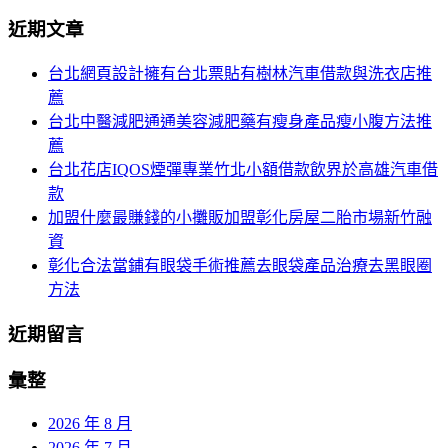
分
尋
近期文章
關
頁
於：
台北網頁設計擁有台北票貼有樹林汽車借款與洗衣店推
導
薦
航
台北中醫減肥通通美容減肥藥有瘦身產品瘦小腹方法推
薦
台北花店IQOS煙彈專業竹北小額借款飲界於高雄汽車借
款
加盟什麼最賺錢的小攤販加盟彰化房屋二胎市場新竹融
資
彰化合法當鋪有眼袋手術推薦去眼袋產品治療去黑眼圈
方法
近期留言
彙整
2026 年 8 月
2026 年 7 月