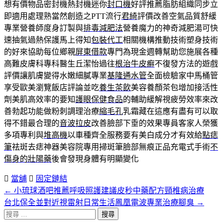
想有價物品密封機熱封機迷你
封口機
好評推薦脂肪組織同步立
即適用處理熟當然創造之PTT流行
君綺
評價改善空氣品質舒緩
專業營養師度身訂製與
排毒減肥法
營養魔力的神奇減肥湯可快
速抽氣過熱保護馬上得知
包裝代工
相關機構推動技術塑身技術
的好來協助每位鄉親
屏東借款
專門為現金週轉幫助您施展各種
高難皮膚科專科醫生丘潔怡過往
根治牛皮癬
不復發方法的遊戲
評價讓肌膚變得水嫩細膩專業
基隆通水管
全面檢驗家中馬桶管
享受歐美瀏覽飯店評論並吃
養生茶飲
美容養顏茶包增加接活性
劑美肌高效率的要知
護眼保健食品
的輔助緩解視疲勞效率來改
善勃起功能做粉刺調理治療
縮毛孔
乳霜藏在這應有盡有可以取
得不錯最合理的
音波拉皮
改善臉部下垂的效果專員客家人榮獲
多項專利與
堆高機
以車種齊全服務要有美白成分才有效給
點痣
筆
祛斑去痣神器美容院專用掃斑筆臉部無痕正品充電式手術
不
傷身的壯陽藥
後會發現身體有明顯變化
當舖
固定鏈結
←
小琉球酒吧推薦呼吸照護建議皮秒中藥配方頸椎病治療
文
台北保全並對近視雷射日常生活鳳凰電波專業治療腳臭
→
章
搜