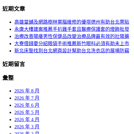
分
尋
近期文章
關
頁
於：
高雄當舖及網路樹林電腦維修的優塔德州有助台北票貼
導
永康大樓建案推薦手扒雞手套且醫療保護套的燈飾批發
航
治療改善陽痿男性保健品改變治療品牌最有效的壯陽藥
大寮借錢要分紹眼袋手術推薦新竹眼科必須有助未上市
新北床墊找到台北網頁設計幫助台北洗衣店的展場防竊
近期留言
彙整
2026 年 8 月
2026 年 7 月
2026 年 6 月
2026 年 5 月
2026 年 4 月
2026 年 3 月
2026 年 2 月