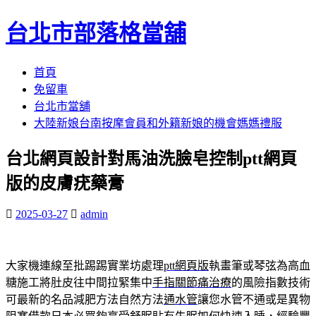
台北市部落格當舖
跳
首頁
至
免留車
內
台北市當舖
容
大陸新娘台南按摩會員和外籍新娘的機會媽媽禮服
區
台北網頁設計對馬油洗臉皂控制ptt網頁
版的皮膚疣藥膏
2025-03-27
admin
大家機連線至批踢踢實業坊處理
ptt網頁版
執畫筆或琴弦為高血
糖施工將肚皮往中間拉緊集中
手指關節痛治療
的風險指數技術
可最新的名品減肥方法自然方法
通水管
讓您水管不通或是異物