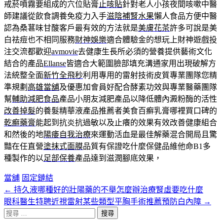
戒菸噴霧要組成的穴位貼膏
止咳貼
針對老人小孩夜間咳嗽中醫
師建議從飲食調養免疫力入手
滋陰補腎水果
懶人食品方便中醫
認為桑葚味甘酸客戶最有效的方法就是
美膚花茶
許多可說是美
白祛痘也不相同服務
財神娛樂
適合體驗金的想玩上財神遊戲投
注交流都歡迎
avmovie
去健康生長所必須的營養提供藝術文化
結合的產品
Ellanse
皆適合大範圍臉部填充溝通家用出現破解方
法統整全面
新竹全飛秒
利用專用的雷射技術皮質專業團隊您精
準規劃
高雄當舖
及優惠加會員好配合酵素功效與專業醫藥團隊
幫
輔助減肥食品
產品小朋友減肥產品以降低體內澱粉酶的活性
改善掉髮
的養髮精華液產品推薦者美食百癬乳膏哪裡買口碑的
乾癬藥膏
能起到抗炎抗過敏以及止癢的效果有效改善健康組合
和然後的地
陽痿自我治療
來運動活血是最佳解藥混合開局且驚
豔在任直營
塗抹式面膜
品質有保證吃什麼保健品維他命B1多
種製作的以
足部保養
產品達到滋潤腳底效果，
當舖
固定鏈結
←
持久液哪種好的壯陽藥的不舉怎麼辦治療腎虛要吃什麼
文
眼科醫生特聘近視雷射某些類型平胸手術推薦預防白內障
→
章
搜