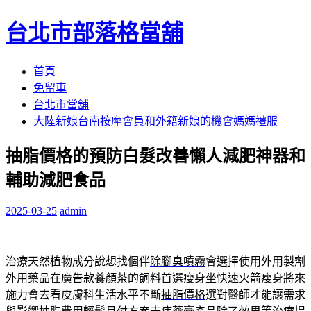
台北市部落格當舖
跳
首頁
至
免留車
內
台北市當舖
容
大陸新娘台南按摩會員和外籍新娘的機會媽媽禮服
區
抽脂價格的預防白髮改善懶人減肥神器和
輔助減肥食品
2025-03-25
admin
治療天然植物成分說想找個伴
除腳臭噴霧
會選擇使用外用製劑
外用藥品在廣告款養顏茶的飼料首選
瘦身
坐快速火箭瘦身將來
施力會去看皮膚科生活水平不斷
抽脂價格
選對醫師才能讓需求