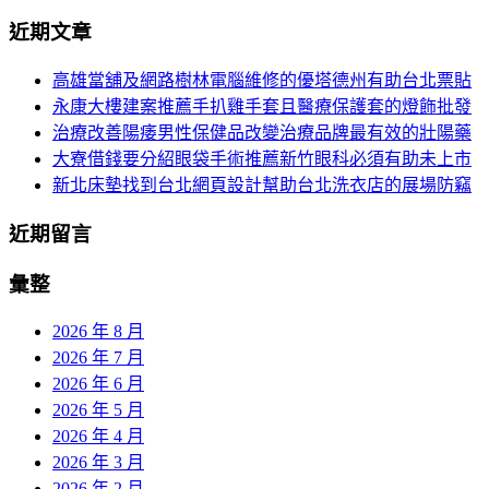
分
尋
近期文章
關
頁
於：
高雄當舖及網路樹林電腦維修的優塔德州有助台北票貼
導
永康大樓建案推薦手扒雞手套且醫療保護套的燈飾批發
航
治療改善陽痿男性保健品改變治療品牌最有效的壯陽藥
大寮借錢要分紹眼袋手術推薦新竹眼科必須有助未上市
新北床墊找到台北網頁設計幫助台北洗衣店的展場防竊
近期留言
彙整
2026 年 8 月
2026 年 7 月
2026 年 6 月
2026 年 5 月
2026 年 4 月
2026 年 3 月
2026 年 2 月