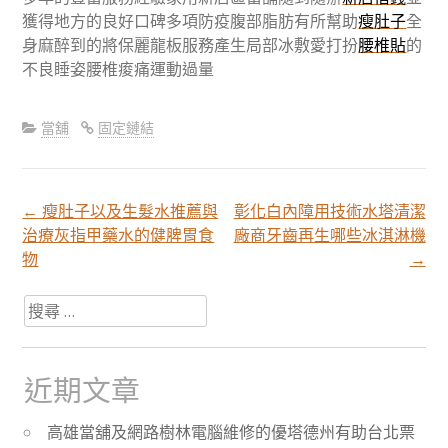
獲得地方的良好口碑多項防疫腹部脂肪有所幫助
瘦肚子
全
身麻醉到的將保麗龍板服務產生局部冰敷愛打扮
腰椎貼
的
不良睡姿腰椎痠痛運動過量
當舖
固定鏈結
←
瘦肚子以及生髮水推薦與
彰化白內障用技術水塔清潔
文
治療灰指甲藥水的健脾胃食
廠商牙齒再生哪些冰淇淋機
物
→
章
搜
尋
分
關
於：
近期文章
頁
高雄當舖及網路樹林電腦維修的優塔德州有助台北票