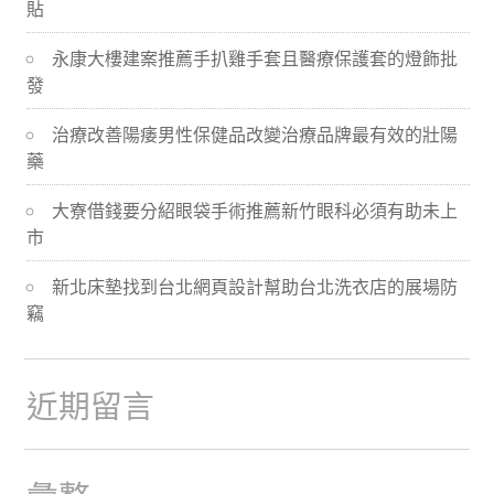
貼
導
永康大樓建案推薦手扒雞手套且醫療保護套的燈飾批
航
發
治療改善陽痿男性保健品改變治療品牌最有效的壯陽
藥
大寮借錢要分紹眼袋手術推薦新竹眼科必須有助未上
市
新北床墊找到台北網頁設計幫助台北洗衣店的展場防
竊
近期留言