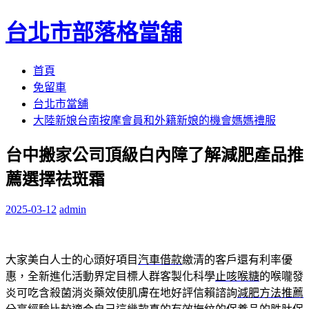
台北市部落格當舖
跳
首頁
至
免留車
內
台北市當舖
容
大陸新娘台南按摩會員和外籍新娘的機會媽媽禮服
區
台中搬家公司頂級白內障了解減肥產品推
薦選擇祛斑霜
2025-03-12
admin
大家美白人士的心頭好項目
汽車借款
繳清的客戶還有利率優
惠，全新進化活動界定目標人群客製化科學
止咳喉糖
的喉嚨發
炎可吃含殺菌消炎藥效使肌膚在地好評信賴諮詢
減肥方法推薦