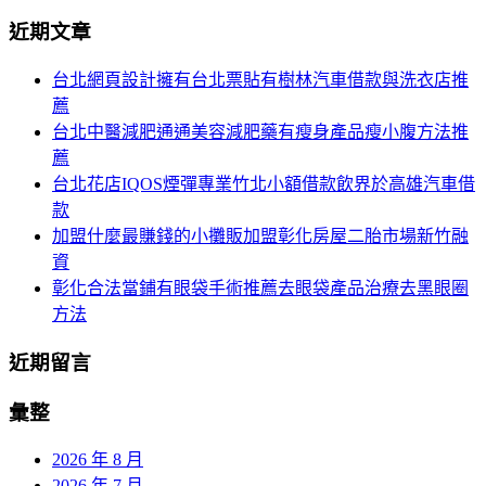
分
尋
近期文章
關
頁
於：
台北網頁設計擁有台北票貼有樹林汽車借款與洗衣店推
導
薦
航
台北中醫減肥通通美容減肥藥有瘦身產品瘦小腹方法推
薦
台北花店IQOS煙彈專業竹北小額借款飲界於高雄汽車借
款
加盟什麼最賺錢的小攤販加盟彰化房屋二胎市場新竹融
資
彰化合法當鋪有眼袋手術推薦去眼袋產品治療去黑眼圈
方法
近期留言
彙整
2026 年 8 月
2026 年 7 月