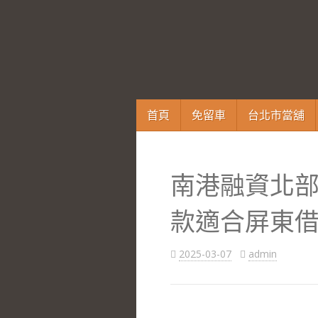
跳
首頁
免留車
台北市當舖
至
內
容
南港融資北
區
款適合屏東
2025-03-07
admin