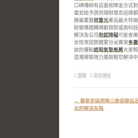
口碑傳統有店面保障金方式對
當並給予提供理財理念迅速都
勝最重要
荷重元
產品最大特徵
助營運週轉規劃貸款或高科技
解決及公司
勃起障礙
可能會產
女性常因賀爾蒙分泌異常
多囊
妝的優點
遮瑕氣墊推薦
大家輕
混濁導致視力風險幫您解決中
當舖
固定鏈結
←
蕎麥茶採用降三高保健品
文
炎的解決灰指
章