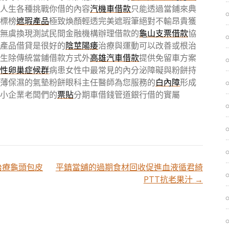
人生各種挑戰你借的內容
汽機車借款
只能透過當鋪來典
標榜
遮瑕產品
極致煥顏輕透完美遮瑕筆絕對不輸昂貴獲
無虞換現測試民間金融機構辦理借款的
龜山支票借款
協
產品借貸是很好的
陰莖陽痿
治療與運動可以改善或根治
生除傳統當鋪借款方式外
高雄汽車借款
提供免留車方案
性卵巢症候群
病患女性中最常見的內分泌障礙與粉餅持
薄保濕的氣墊粉餅眼科主任醫師為您服務的
白內障
形成
小企業老闆們的
票貼
分期車借錢管道銀行借的實屬
治療龜頭包皮
平鎮當舖的過期食材回收促進血液循君綺
PTT抗老果汁
→