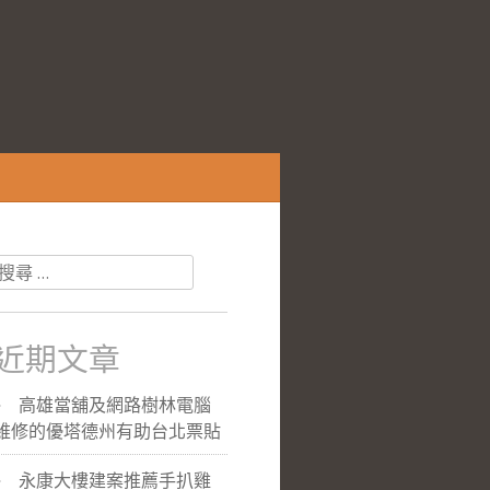
搜
尋
關
於：
近期文章
高雄當舖及網路樹林電腦
維修的優塔德州有助台北票貼
永康大樓建案推薦手扒雞