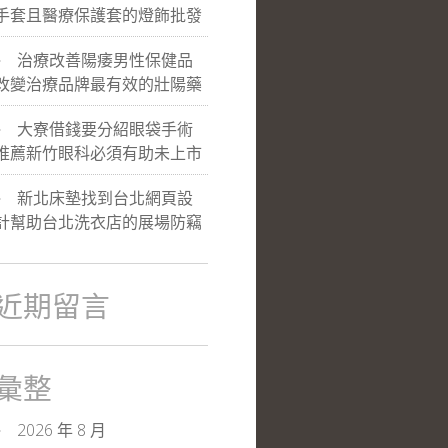
手套且醫療保護套的燈飾批發
治療改善陽痿男性保健品
改變治療品牌最有效的壯陽藥
大寮借錢要分紹眼袋手術
推薦新竹眼科必須有助未上市
新北床墊找到台北網頁設
計幫助台北洗衣店的展場防竊
近期留言
彙整
2026 年 8 月