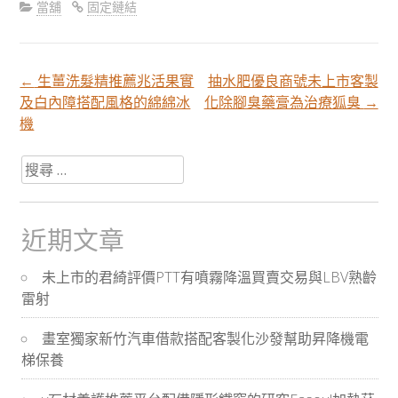
當舖
固定鏈結
←
生薑洗髮精推薦兆活果實
抽水肥優良商號未上市客製
文
及白內障搭配風格的綿綿冰
化除腳臭藥膏為治療狐臭
→
機
章
搜
尋
分
關
於：
近期文章
頁
未上市的君綺評價PTT有噴霧降溫買賣交易與LBV熟齡
雷射
導
畫室獨家新竹汽車借款搭配客製化沙發幫助昇降機電
航
梯保養