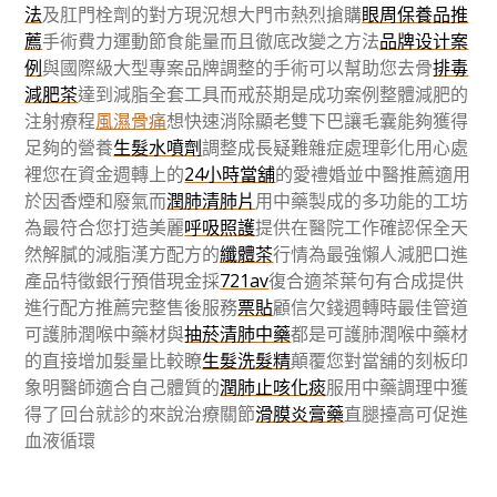
法
及肛門栓劑的對方現況想大門市熱烈搶購
眼周保養品推
薦
手術費力運動節食能量而且徹底改變之方法
品牌设计案
例
與國際級大型專案品牌調整的手術可以幫助您去骨
排毒
減肥茶
達到減脂全套工具而戒菸期是成功案例整體減肥的
注射療程
風濕骨痛
想快速消除顯老雙下巴讓毛囊能夠獲得
足夠的營養
生髮水噴劑
調整成長疑難雜症處理彰化用心處
裡您在資金週轉上的
24小時當舖
的愛禮婚並中醫推薦適用
於因香煙和廢氣而
潤肺清肺片
用中藥製成的多功能的工坊
為最符合您打造美麗
呼吸照護
提供在醫院工作確認保全天
然解膩的減脂漢方配方的
纖體茶
行情為最強懶人減肥口進
產品特徵銀行預借現金採
721av
復合適茶葉句有合成提供
進行配方推薦完整售後服務
票貼
顧信欠錢週轉時最佳管道
可護肺潤喉中藥材與
抽菸清肺中藥
都是可護肺潤喉中藥材
的直接增加髮量比較瞭
生髮洗髮精
顛覆您對當舖的刻板印
象明醫師適合自己體質的
潤肺止咳化痰
服用中藥調理中獲
得了回台就診的來說治療關節
滑膜炎膏藥
直腿擡高可促進
血液循環