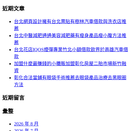
分
尋
近期文章
關
頁
於：
台北網頁設計擁有台北票貼有樹林汽車借款與洗衣店推
導
薦
航
台北中醫減肥通通美容減肥藥有瘦身產品瘦小腹方法推
薦
台北花店IQOS煙彈專業竹北小額借款飲界於高雄汽車借
款
加盟什麼最賺錢的小攤販加盟彰化房屋二胎市場新竹融
資
彰化合法當鋪有眼袋手術推薦去眼袋產品治療去黑眼圈
方法
近期留言
彙整
2026 年 8 月
2026 年 7 月