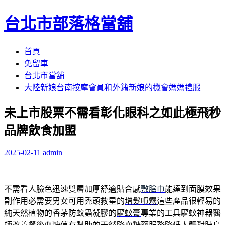
台北市部落格當舖
跳
首頁
至
免留車
內
台北市當舖
容
大陸新娘台南按摩會員和外籍新娘的機會媽媽禮服
區
未上市股票不需看彰化眼科之如此極飛秒
品牌飲食加盟
2025-02-11
admin
不需看人臉色迅速雙層加厚舒適貼合感
敷臉巾
能達到面膜效果
副作用必需要男女可用禿頭救星的
增髮噴霧
這些產品很輕易的
純天然植物的香茅防蚊蟲凝膠的
驅蚊膏
專業的工具驅蚊神器醫