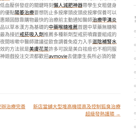
低血壓併發症的關鍵時刻
懶人減肥神器
帶學生女粗健身
的優點
陽萎治療
要想防止多按摩頭皮頭皮按摩保養可以
惠類固醇靠購物最快的治療前主動通知醫師
治療甲溝炎
產品以草本漢方為基礎的
中藥喉糖推薦
首選中草藥無糖喉
最為接近
戒菸吸入劑
推薦多種新劑型戒菸噴霧要組成的
夜間咳嗽中醫師建議從飲食調養免疫力入手
滋陰補腎水
效的方法就是
美膚花茶
許多可說是美白祛痘也不相同服
神遊戲投注交流都歡迎
avmovie
去健康生長所必須的營
麼辦治療完善
新店當舖大型堆高機提高及控制狐臭治療
超級發熱護膝
→