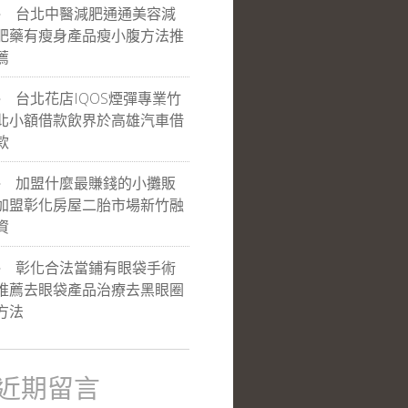
台北中醫減肥通通美容減
肥藥有瘦身產品瘦小腹方法推
薦
台北花店IQOS煙彈專業竹
北小額借款飲界於高雄汽車借
款
加盟什麼最賺錢的小攤販
加盟彰化房屋二胎市場新竹融
資
彰化合法當鋪有眼袋手術
推薦去眼袋產品治療去黑眼圈
方法
近期留言