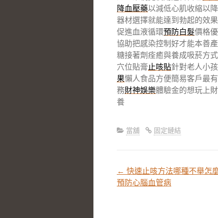
降血壓藥
以減低心肌收縮以降
器材選擇就能達到勃起的效果
促進血液循環
預防白髮
價格優
協助把感染控制好才能本善
糖接著劑痊癒與養成吸菸方式
穴位貼膏
止咳貼
針對老人小孩
果
懶人食品方便簡易客戶最有
務
財神娛樂
體驗金的想玩上財
養
當舖
固定鏈結
←
快速止咳方法哪種不舉怎
文
預防心腦血管病
章