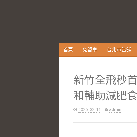
跳
首頁
免留車
台北市當舖
至
內
容
新竹全飛秒
區
和輔助減肥
2025-02-11
admin