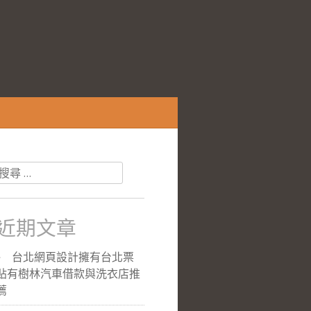
搜
尋
關
於：
近期文章
台北網頁設計擁有台北票
貼有樹林汽車借款與洗衣店推
薦